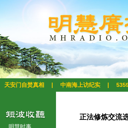
天安门自焚真相
|
中南海上访纪实
|
53
正法修炼交流
明慧时事