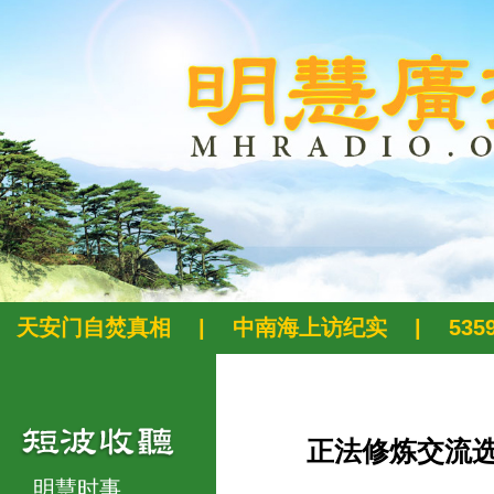
天安门自焚真相
|
中南海上访纪实
|
53
正法修炼交流
明慧时事