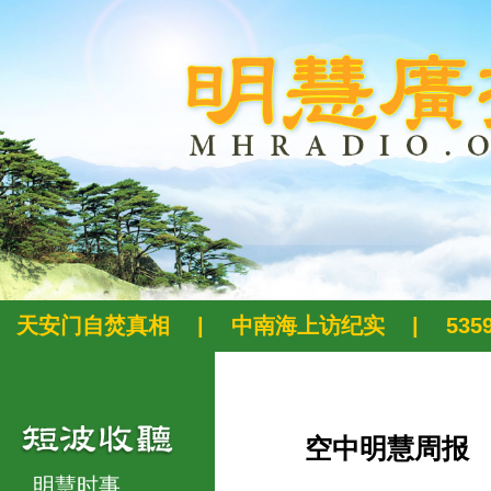
天安门自焚真相
|
中南海上访纪实
|
53
空中明慧周报
明慧时事