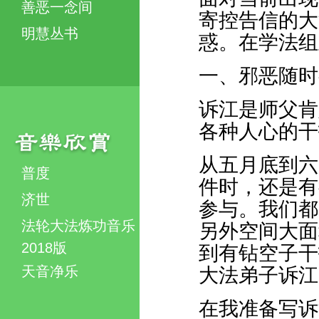
善恶一念间
寄控告信的大
明慧丛书
惑。在学法组
一、邪恶随时
诉江是师父肯
各种人心的干
从五月底到六
普度
件时，还是有
济世
参与。我们都
法轮大法炼功音乐
另外空间大面
2018版
到有钻空子干
天音净乐
大法弟子诉江
在我准备写诉