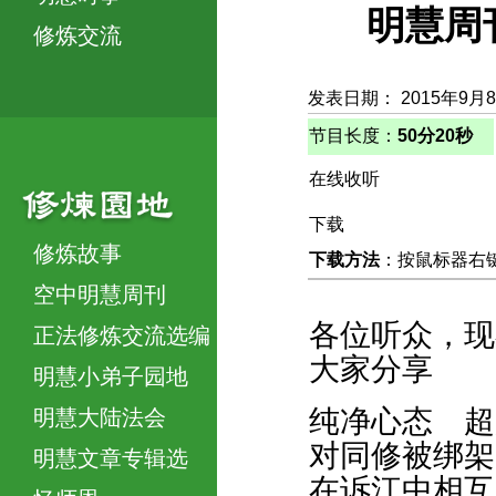
明慧周
修炼交流
发表日期： 2015年9月
节目长度：
50分20秒
在线收听
下载
修炼故事
下载方法
：按鼠标器右键，
空中明慧周刊
各位听众，现
正法修炼交流选编
大家分享
明慧小弟子园地
纯净心态 超
明慧大陆法会
对同修被绑架
明慧文章专辑选
在诉江中相互