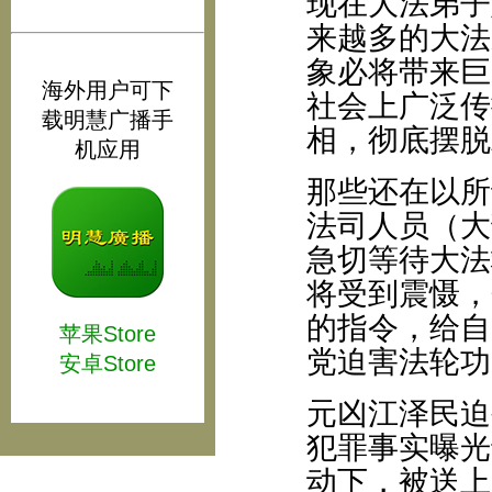
现在大法弟子
来越多的大法
象必将带来巨
海外用户可下
社会上广泛传
载明慧广播手
相，彻底摆脱
机应用
那些还在以所
法司人员（大
急切等待大法
将受到震慑，
的指令，给自
苹果Store
党迫害法轮功
安卓Store
元凶江泽民迫
犯罪事实曝光
动下，被送上