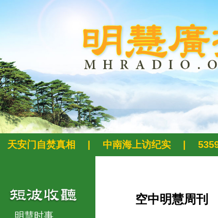
天安门自焚真相
|
中南海上访纪实
|
53
空中明慧周刊
明慧时事