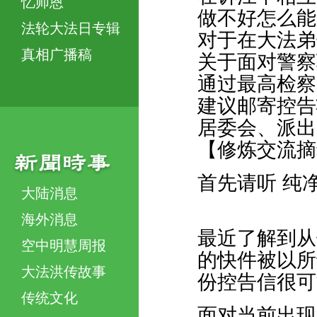
忆师恩
做不好怎么能
法轮大法日专辑
对于在大法弟
真相广播稿
关于面对警察
通过最高检察
建议邮寄控告
居委会、派出
【修炼交流摘
首先请听 纯
大陆消息
海外消息
最近了解到从
空中明慧周报
的快件被以所
大法洪传故事
份控告信很可
传统文化
面对当前出现