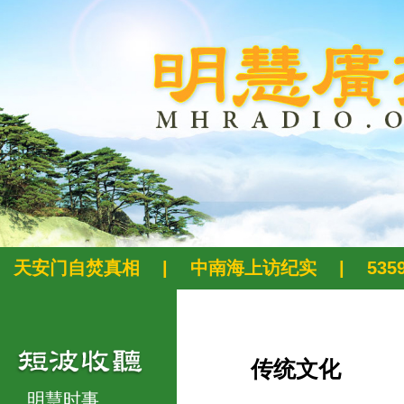
天安门自焚真相
|
中南海上访纪实
|
53
传统文化
明慧时事