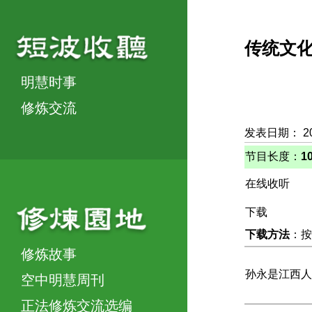
传统文
明慧时事
修炼交流
发表日期： 2
节目长度：
1
在线收听
下载
下载方法
：按
修炼故事
孙永是江西人
空中明慧周刊
正法修炼交流选编