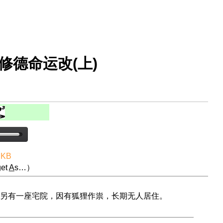
 修德命运改(上)
 KB
et
A
s…）
另有一座宅院，因有狐狸作祟，长期无人居住。