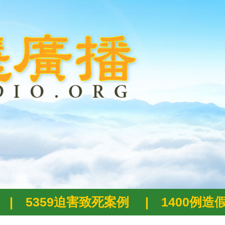
|
5359迫害致死案例
|
1400例造