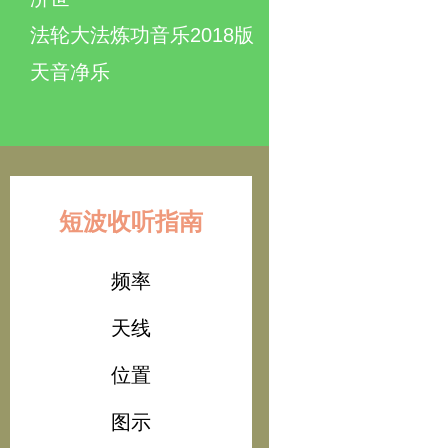
法轮大法炼功音乐2018版
天音净乐
短波收听指南
频率
天线
位置
图示