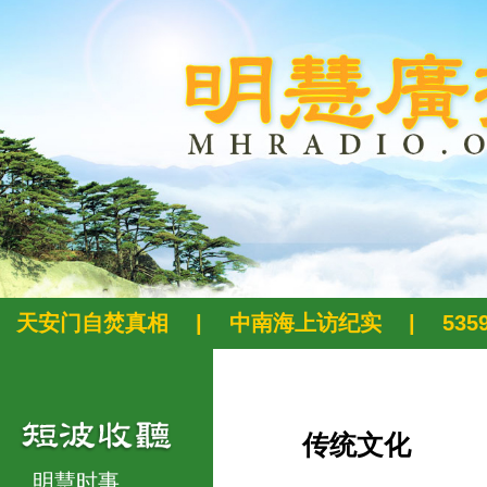
天安门自焚真相
|
中南海上访纪实
|
53
传统文化
明慧时事