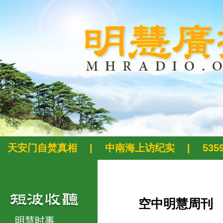
天安门自焚真相
|
中南海上访纪实
|
53
空中明慧周刊
明慧时事