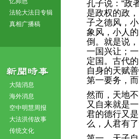
忆师恩
孔子说：“政
是政权的政，
法轮大法日专辑
子之德风，小
真相广播稿
象风，小人的
倒。就是说，
一国兴让；一
定国。古代的
自身的天赋善
第一要务，而
大陆消息
然而，天地不
海外消息
又自来就是一
空中明慧周报
君的德行又是
大法洪传故事
么，人君有了
传统文化
第一，天子自