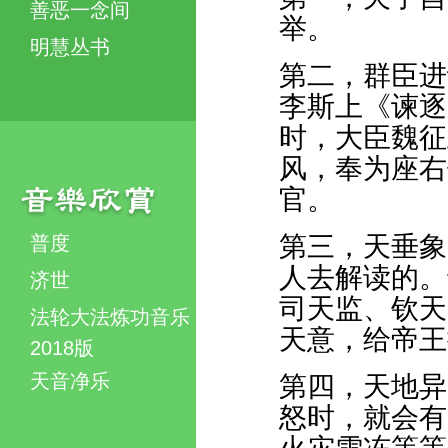
善恶一念间
举。
明慧丛书
第二，群臣进
李斯上《谏逐
时，大臣魏征
风，奉为座右
官。
第三，天垂象
普度
人去解读的。
济世
司天监、钦天
法轮大法炼功音乐
天意，给帝王
2018版
天音净乐
第四，天地异
怒时，就会有