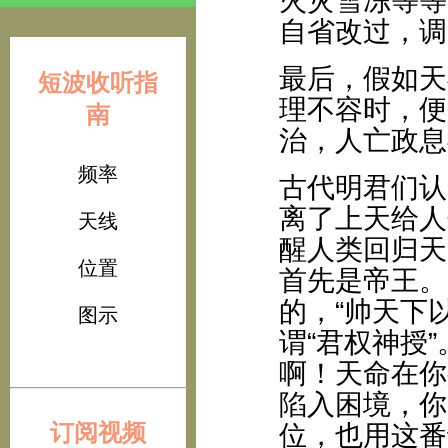
火灾雪冻等等
自省改过，调
最后，假如天
短波收听指
理不容时，便
南
治，人亡政息
频率
古代明君们认
离了上天给人
天线
醒人类回归天
位置
首先是帝王。
的，“帅天下
图示
谓“君权神授
啊！天命在你
陷入困境，你
订阅视频
位，也用这番