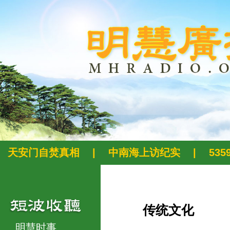
天安门自焚真相
|
中南海上访纪实
|
53
传统文化
明慧时事