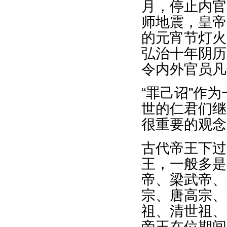
月，停止内官
师地震，皇帝
的元宵节灯火
弘治十年阴历
令内外官员凡
“罪己诏”作
世的仁君们继
很重要的观念
古代帝王下过
王，一般多是
帝、梁武帝、
宗、唐高宗、
祖、清世祖、
帝王在位期间