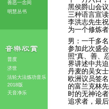
善恶一念间
黑侯爵山会议
明慧丛书
三种语言宣读
李洪志先生祝
为一个修炼者
男：一千多名
参加此次盛会
照“真、善、
普度
界讲述中共迫
济世
丹麦的吴女士
法轮大法炼功音乐
欧洲议员签名
2018版
的富兰克林先
天音净乐
时的无神论者
追求者，最后