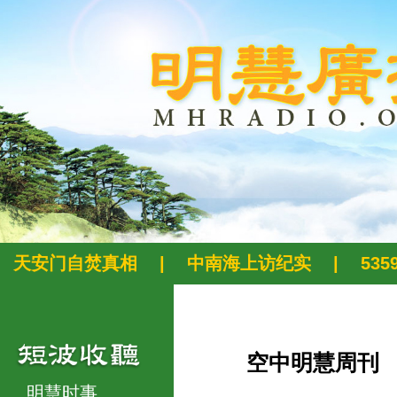
天安门自焚真相
|
中南海上访纪实
|
53
空中明慧周刊
明慧时事