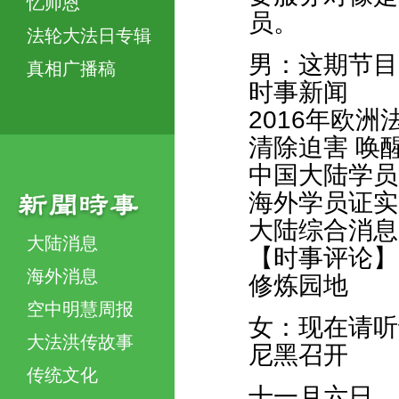
忆师恩
员。
法轮大法日专辑
男：这期节目
真相广播稿
时事新闻
2016年欧
清除迫害 唤
中国大陆学员
海外学员证实
大陆综合消息
大陆消息
【时事评论】
海外消息
修炼园地
空中明慧周报
女：现在请听
大法洪传故事
尼黑召开
传统文化
十一月六日，