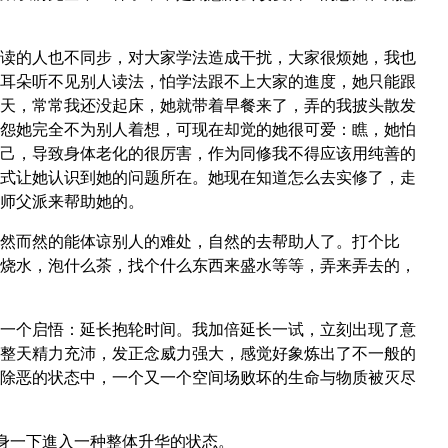
读的人也不同步，对大家学法造成干扰，大家很烦她，我也
耳朵听不见别人读法，怕学法跟不上大家的進度，她只能跟
天，常常我还没起床，她就带着早餐来了，弄的我披头散发
怨她完全不为别人着想，可现在却觉的她很可爱：瞧，她怕
己，导致身体老化的很厉害，作为同修我不得应该用纯善的
式让她认识到她的问题所在。她现在知道怎么去实修了，走
师父派来帮助她的。
然而然的能体谅别人的难处，自然的去帮助人了。打个比
烧水，泡什么茶，找个什么东西来盛水等等，弄来弄去的，
一个启悟：延长抱轮时间。我加倍延长一试，立刻出现了意
整天精力充沛，发正念威力强大，感觉好象炼出了不一般的
除恶的状态中，一个又一个空间场败坏的生命与物质被灭尽
自身一下進入一种整体升华的状态。