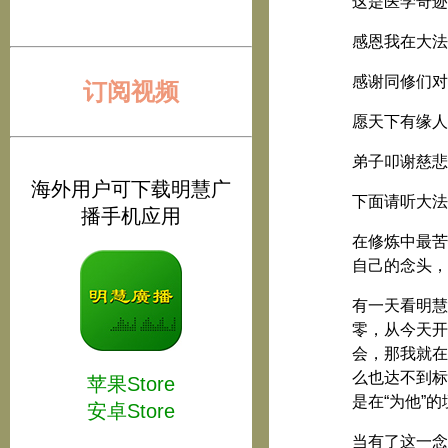
这是医学奇迹
感恩我在大法
感谢同修们对
订阅视频
愿天下有缘人
弟子叩谢慈悲
海外用户可下载明慧广
下面请听大法
播手机应用
在修炼中最苦
自己的念头，
有一天看明慧
零，从今天开
会，那我就在
么也达不到标
苹果Store
是在“为他”
安卓Store
当有了这一念