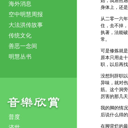
始，我居然遇
海外消息
身体上，还是
空中明慧周报
从二零一六年
大法洪传故事
住，去不掉，
执著，法能破
传统文化
常。
善恶一念间
可是修炼就是
明慧丛书
原本只用走十
职，以后再找
没想到辞职以
异味，就对伤
筋。这个洞旁
厉害的那几天
我的脚的情况
后说什么得的
普度
在脚背烂的最
济世