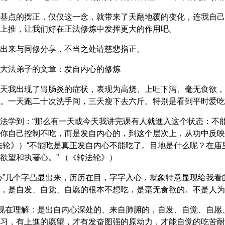
基点的摆正，仅仅这一念，就带来了天翻地覆的变化，连我自己
上推，让我们好在正法修炼中发挥更大的作用吧。
出来与同修分享，不当之处请慈悲指正。
大法弟子的文章：发自内心的修炼
天我出现了胃肠炎的症状，表现为高烧、上吐下泻、毫无食欲，
。一天跑二十次洗手间，三天瘦下去六斤。特别是看到平时爱吃
法学到：“那么有一天或今天我讲完课有人就進入这个状态：不
你自己控制不吃，而是发自内心的，到这个层次上，从功中反映
法轮》）“不能吃是真正发自内心不能吃了。目地是什么呢？在
欲望和执著心。” （《转法轮》）
心”几个字凸显出来，历历在目，字字入心，就象特意显现给我
，是自发、自觉、自愿的根本不想吃，是毫无食欲的。不是人为
，现在理解：是出自内心深处的、来自肺腑的，自发、自觉、自
习，有上進的愿望，才有发奋图强的原动力，才能自觉的吃苦耐