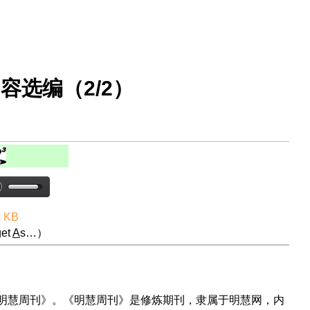
容选编（2/2）
7 KB
et
A
s…）
中明慧周刊》。《明慧周刊》是修炼期刊，隶属于明慧网，内