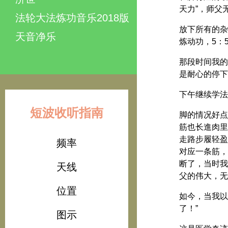
天力”，师父
法轮大法炼功音乐2018版
放下所有的杂
天音净乐
炼动功，5：
那段时间我的
是耐心的停下
下午继续学法
短波收听指南
脚的情况好点
筋也长進肉里
走路步履轻盈
频率
对应一条筋，
断了，当时我
天线
父的伟大，无
位置
如今，当我以
了！”
图示