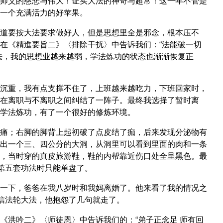
师父的慈悲与伟大！证实大法的神奇与超常！这一年不管是
一个充满活力的好苹果。
道要按大法要求做好人，但是思想里全是邪念，根本压不
在《精進要旨二》〈排除干扰〉中告诉我们：“法能破一切
法，我的思想业越来越弱，学法炼功的状态也渐渐恢复正
沉重，我有点支撑不住了，上班越来越吃力，下班回家时，
在离职与不离职之间纠结了一阵子。最终我选择了暂时离
学法炼功，有了一个很好的修炼环境。
痛；右脚的脚背上起初破了点皮结了痂，后来发现分泌物有
出一个三、四公分的大洞，从洞里可以看到里面的肉和一条
，当时穿的真皮旅游鞋，鞋的内帮靠近伤口处全呈黑色。最
第五套功法时只能单盘了。
一下，爸爸在我八岁时和我妈离婚了。他来看了我的情况之
坚信法轮大法，他抱怨了几句就走了。
《洪吟二》〈师徒恩〉中告诉我们的：“弟子正念足 师有回