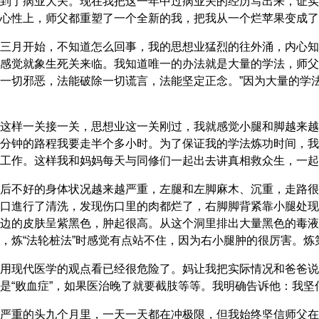
到了病业大关。现在我把这一年中过病业关的经历写出来，证实
心性上，师父都重塑了一个全新的我，把我从一个烂苹果变成了
三月开始，不知道怎么回事，我的思想业猛烈的往外涌，内心知
感觉就象生死关来临。我知道唯一的办法就是大量的学法，师父
一切邪恶，法能破除一切谎言，法能坚定正念。”因为大量的学
这样一关接一关，思想业这一关刚过，我就感觉小腿和脚越来越
分钟的路程我要走半个多小时。为了保证我的学法炼功时间，我
工作。这样我和妈妈每天与同修们一起出去讲真相救众生，一起
后不好的身体状况越来越严重，左腿和左脚麻木、沉重，走路很
口進行了清洗，发现伤口里的肉都烂了，右脚脚背紧靠小腿处现
边的皮肤呈紫黑色，肿起很高。从这个洞里排出大量黑色的毒液
，炼“法轮桩法”时感觉有点站不住，因为右小腿肿的很厉害。炼
用现代医学的观点看已经很危险了。妈让我把实际情况和爸爸说
是“败血症”，如果医治晚了就要截肢等等。我明确告诉他：我
严重的头九个月里，一天一天都在冲极限，但我始终坚信师父在