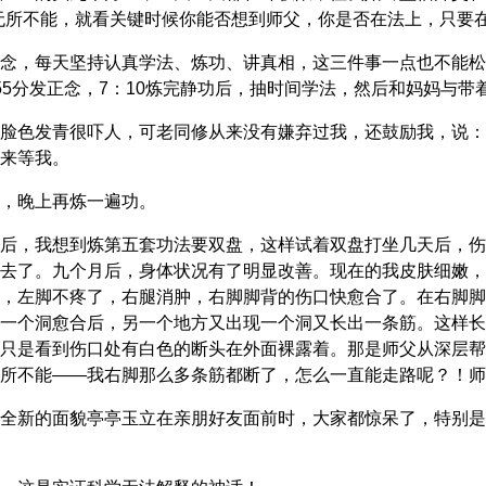
无所不能，就看关键时候你能否想到师父，你是否在法上，只要
念，每天坚持认真学法、炼功、讲真相，这三件事一点也不能松
55分发正念，7：10炼完静功后，抽时间学法，然后和妈妈与
脸色发青很吓人，可老同修从来没有嫌弃过我，还鼓励我，说：
来等我。
，晚上再炼一遍功。
后，我想到炼第五套功法要双盘，这样试着双盘打坐几天后，伤
去了。九个月后，身体状况有了明显改善。现在的我皮肤细嫩，
，左脚不疼了，右腿消肿，右脚脚背的伤口快愈合了。在右脚脚
一个洞愈合后，另一个地方又出现一个洞又长出一条筋。这样长
只是看到伤口处有白色的断头在外面裸露着。那是师父从深层帮
所不能——我右脚那么多条筋都断了，怎么一直能走路呢？！师
全新的面貌亭亭玉立在亲朋好友面前时，大家都惊呆了，特别是