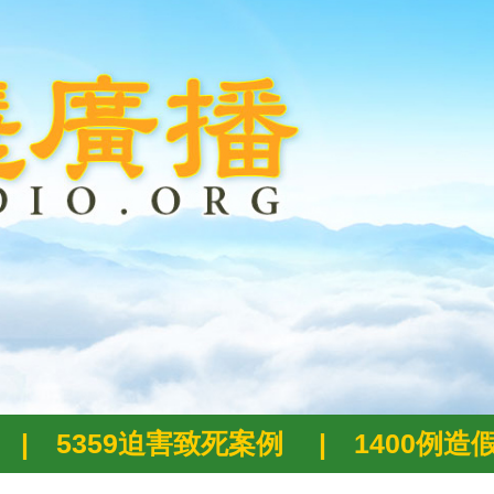
|
5359迫害致死案例
|
1400例造