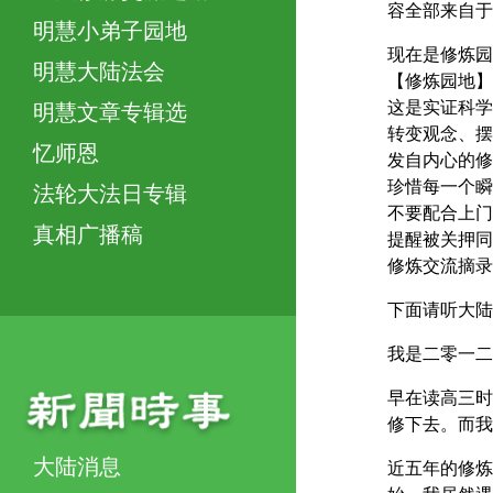
容全部来自于
明慧小弟子园地
现在是修炼园
明慧大陆法会
【修炼园地】
这是实证科学
明慧文章专辑选
转变观念、摆
忆师恩
发自内心的修
珍惜每一个瞬
法轮大法日专辑
不要配合上门
真相广播稿
提醒被关押同
修炼交流摘录
下面请听大陆
我是二零一二
早在读高三时
修下去。而我
大陆消息
近五年的修炼