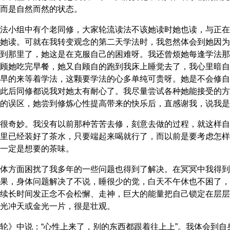
而是自然而然的状态。
法小组中有个老同修，大家轮流读法不该她读时她也读，与正在
她读。可就在我转变观念的第二天学法时，我忽然体会到她因为
到那里了，她这是在克服自己的困难呀。我还曾烦她每逢学法那
顾她吃完早餐，她又自顾自的跑到我床上睡觉去了，我心里暗自
早的来等着学法，这颗要学法的心多单纯可贵呀。她是不会修自
此后同修都说我对她太有耐心了。我尽量尝试各种她能接受的方
的误区，她尝到修炼心性提高带来的快乐后，直感谢我，说我是
很奇妙。我没有以前那种苦苦去修，刻意去做的过程，就这样自
里已经装好了茶水，只要端起来喝就行了，而以前是要考虑怎样
一定是想要的茶味。
体方面困扰了我多年的一些问题也得到了解决。在冥冥中我得到
果，身体问题解决了不说，睡很少的觉，白天不午休也不困了，
续长时间发正念不会松懈、走神，巨大的能量把自己锁定在层层
光冲天或金光一片，很是壮观。
轮》中说：“心性上来了，别的东西都跟着往上上”。我体会到