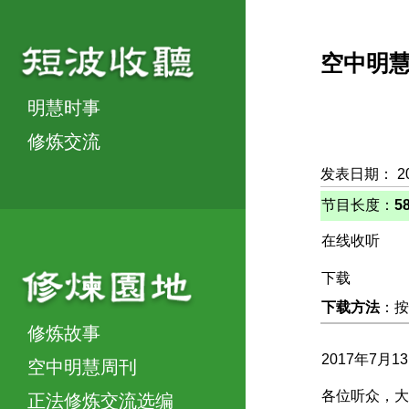
空中明
明慧时事
修炼交流
发表日期： 2
节目长度：
5
在线收听
下载
下载方法
：按
修炼故事
2017年7月1
空中明慧周刊
各位听众，大
正法修炼交流选编