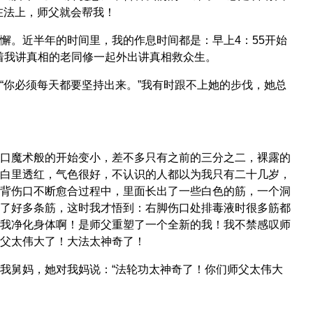
在法上，师父就会帮我！
懈。近半年的时间里，我的作息时间都是：早上4：55开始
带着我讲真相的老同修一起外出讲真相救众生。
“你必须每天都要坚持出来。”我有时跟不上她的步伐，她总
口魔术般的开始变小，差不多只有之前的三分之二，裸露的
白里透红，气色很好，不认识的人都以为我只有二十几岁，
背伤口不断愈合过程中，里面长出了一些白色的筋，一个洞
了好多条筋，这时我才悟到：右脚伤口处排毒液时很多筋都
我净化身体啊！是师父重塑了一个全新的我！我不禁感叹师
父太伟大了！大法太神奇了！
我舅妈，她对我妈说：“法轮功太神奇了！你们师父太伟大