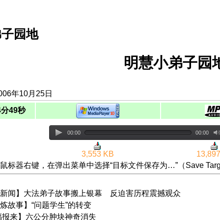
弟子园地
明慧小弟子园地(
06年10月25日
4分49秒
00:00
00:00
3,553 KB
13,89
鼠标器右键，在弹出菜单中选择“目标文件保存为…”（Save Targ
新闻】大法弟子故事搬上银幕 反迫害历程震撼观众
炼故事】“问题学生”的转变
福报来】六公分肿块神奇消失