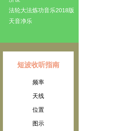
法轮大法炼功音乐2018版
天音净乐
短波收听指南
频率
天线
位置
图示