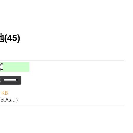
45)
7 KB
et
A
s…）