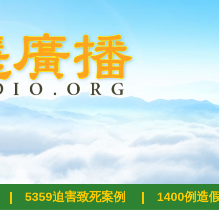
|
5359迫害致死案例
|
1400例造