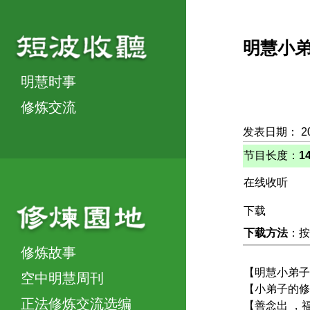
明慧小
明慧时事
修炼交流
发表日期： 20
节目长度：
1
在线收听
下载
下载方法
：按
修炼故事
【明慧小弟子
空中明慧周刊
【小弟子的修
正法修炼交流选编
【善念出 ，