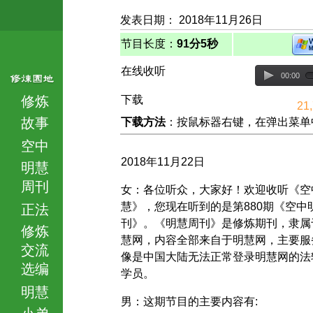
发表日期： 2018年11月26日
节目长度：
91分5秒
在线收听
00:00
修炼
下载
21
故事
下载方法
：按鼠标器右键，在弹出菜单中选择
空中
2018年11月22日
明慧
周刊
女：各位听众，大家好！欢迎收听《空
慧》，您现在听到的是第880期《空中
正法
刊》。《明慧周刊》是修炼期刊，隶属
修炼
慧网，内容全部来自于明慧网，主要服
交流
像是中国大陆无法正常登录明慧网的法
选编
学员。
明慧
男：这期节目的主要内容有:
小弟