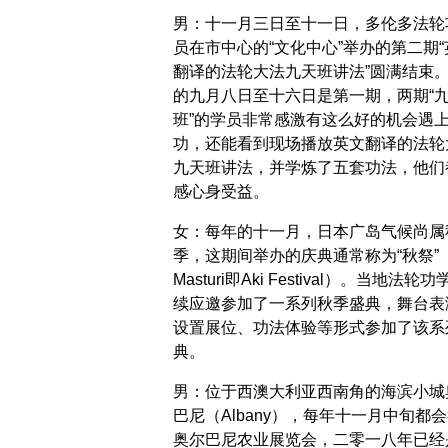
男：十一月三日至十一日，多伦多法轮
员在市中心的“文化中心”举办的第二期“
翻译的法轮大法九天班讲法”圆满结束
的九月八日至十六日是第一期，两期“
班”的学员非常感激有这么好的机会遇
功，还能看到现场播放英文翻译的法轮
九天班讲法，并学炼了五套功法，他们
感心身受益。
女：每年的十一月，日本广岛气候尚属
季，这期间举办的庆典通常称为“秋祭”（
Masturi即Aki Festival）。当地法轮
续应邀参加了一系列秋季盛典，舞台表
设置展位、功法体验等形式参加了该系
典。
男：位于西澳大利亚西南角的海滨小城
巴尼（Albany），每年十一月中旬都
奥尔巴尼农业展览会，二零一八年已经