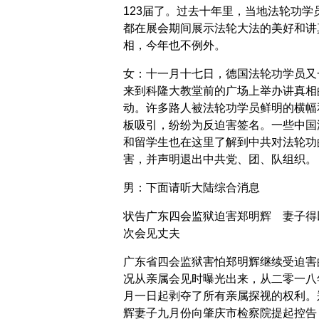
123届了。过去十年里，当地法轮功学
都在展会期间展示法轮大法的美好和讲
相，今年也不例外。
女：十一月十七日，德国法轮功学员又
来到科隆大教堂前的广场上举办讲真相
动。许多路人被法轮功学员鲜明的横幅
板吸引，纷纷为反迫害签名。一些中国
和留学生也在这里了解到中共对法轮功
害，并声明退出中共党、团、队组织。
男：下面请听大陆综合消息
状告广东四会监狱迫害郑明辉 妻子得
次会见丈夫
广东省四会监狱害怕郑明辉继续受迫害
况从亲属会见时曝光出来，从二零一八
月一日起剥夺了所有亲属探视的权利。
辉妻子九月份向肇庆市检察院提起控告