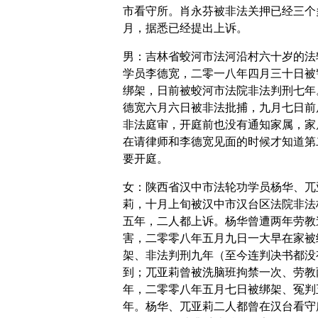
市看守所。肖永芬被非法关押已经三个
月，据悉已经提出上诉。
男：吉林省蛟河市法河沿村六十岁的法
学员李德宽，二零一八年四月三十日被
绑架，日前被蛟河市法院非法判刑七年
德宽六月六日被非法批捕，九月七日前
非法庭审，开庭前也没有通知家属，家
在请律师和李德宽见面的时候才知道第
要开庭。
女：陕西省汉中市法轮功学员杨华、兀
莉，十月上旬被汉中市汉台区法院非法
五年，二人都上诉。杨华曾遭两年劳教
害，二零零八年五月九日一大早在家被
架、非法判刑九年（至今连判决书都没
到；兀亚莉曾被洗脑班拘禁一次、劳教
年，二零零八年五月七日被绑架、冤判
年。杨华、兀亚莉二人都曾在汉台看守