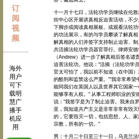
订
十一月十七日，法轮功学员继续在伦敦
阅
街中心区开展讲真相反迫害活动，不少
视
下脚步或阅读真相展板、或观看法轮功
的功法展示，有的与学员攀谈了解真相
频
解真相的人们并签字支持制止迫害、制
共活摘法轮功学员器官罪行。律师安德
（Andrew）进一步了解真相后签名谴
迫害法轮功。他说：“活摘（法轮功学
海外
官太可怕了，我以前不知道（在中国）
用户
的酷刑和监禁这么严重。”“我非常希望
可下
能同我们在英国人以及世界其它国家一
载明
能够享有人权。” 从事工程师职业的安
慧广
说：“我签字是为了制止迫害。我来自
亚，我知道共产主义是非常非常有毁灭
播手
的，它要毁灭一切，包括思想、人、家
机应
宗教，所有的一切。”
用
男：十月二十日至三十一日，乌克兰法