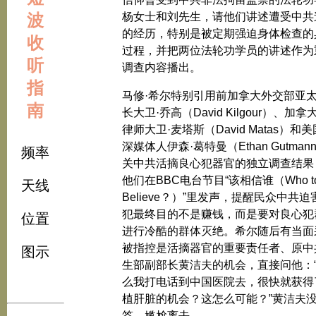
波
杨女士和刘先生，请他们讲述遭受中共
的经历，特别是被定期强迫身体检查的
收
过程，并把两位法轮功学员的讲述作为
听
调查内容播出。
指
马修·希尔特别引用前加拿大外交部亚
南
长大卫·乔高（David Kilgour）、加
律师大卫·麦塔斯（David Matas）和
深媒体人伊森·葛特曼（Ethan Gutman
频率
关中共活摘良心犯器官的独立调查结果
他们在BBC电台节目“该相信谁（Who t
天线
Believe？）”里发声，提醒民众中共
犯最终目的不是赚钱，而是要对良心犯
位置
进行冷酷的群体灭绝。希尔随后有当面
被指控是活摘器官的重要责任者、原中
图示
生部副部长黄洁夫的机会，直接问他：
么我打电话到中国医院去，很快就获得
植肝脏的机会？这怎么可能？”黄洁夫
答，尴尬离去。