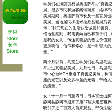
学员们在海滨贸易城奥德萨举办“真善忍
展。很多市民和游客闻讯而来，络绎不
美展期间，奥德萨前市长及一些官员也
美展。当地居民柳德米拉欣赏画展后表
示，“我们现在的生活缺乏诚意和善良
苹果
锐地觉察到，我需要向自己和孩子们，
Store
是我的女儿，传递真善忍的普世价值观
安卓
更加确信，信仰和修心—是一种强大的
Store
量。”
两个月以前，乌克兰学员们在马里乌波
举办过真善忍美展。九月七日，马里乌
市中心台МСН报道了真善忍美展，称“
露的光芒以及众多神圣的元素，带给人
的能量。”
女：十一月一日至四日，日本富士山脚
静冈县静冈市迎来了第27届大道艺世界
吸引了近二百万人前来观赏。部份法轮