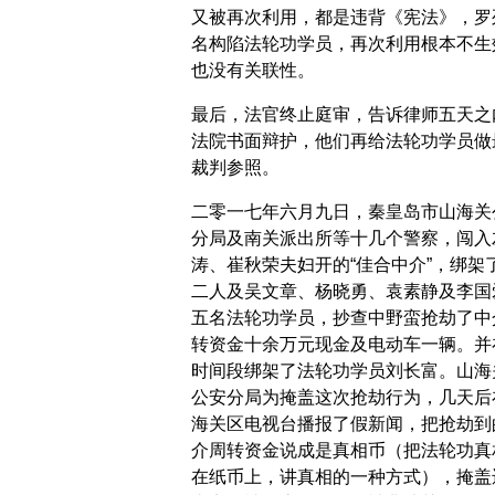
又被再次利用，都是违背《宪法》，罗
名构陷法轮功学员，再次利用根本不生
也没有关联性。
最后，法官终止庭审，告诉律师五天之
法院书面辩护，他们再给法轮功学员做
裁判参照。
二零一七年六月九日，秦皇岛市山海关
分局及南关派出所等十几个警察，闯入
涛、崔秋荣夫妇开的“佳合中介”，绑架
二人及吴文章、杨晓勇、袁素静及李国
五名法轮功学员，抄查中野蛮抢劫了中
转资金十余万元现金及电动车一辆。并
时间段绑架了法轮功学员刘长富。山海
公安分局为掩盖这次抢劫行为，几天后
海关区电视台播报了假新闻，把抢劫到
介周转资金说成是真相币（把法轮功真
在纸币上，讲真相的一种方式），掩盖