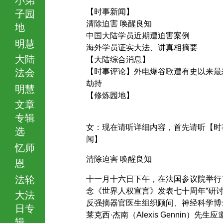
【时事新闻】
子园
清除迫害 唤醒良知
地
中国大陆学员近期遭迫害案例
明慧
海外学员证实大法、讲真相摘要
大陆
【大陆综合消息】
法会
【时事评论】外电爆谷歌遭有史以来最
劫持
明慧
【修炼园地】
文章
专辑
女：现在请听详细内容，首先请听【时
选
闻】
忆师
清除迫害 唤醒良知
恩
法轮
十一月十六日下午，在法国参议院举行
念《世界人权宣言》发表七十周年”研
大法
反强摘器官医生组织顾问、神经科学博
日专
莱克西·杰南（Alexis Gennin）先生
辑