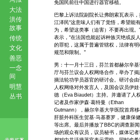
免国民前往中国进行器官移植。
大法
巴黎上诉法院副院长让弗朗索瓦表示，
洪传
江泽民“这意味人们有了觉悟，希望能
故事
为，希望这类事（迫害）不要再出现。
传统
表示，“在法国也能起诉种族灭绝或反
的罪犯，这属于普遍管辖权，法律有明
文化
规范和限制。”
善恶
男：十一月十三日，芬兰首都赫尔辛基
一念
厅与芬兰议会人权网络合作，举办了揭
间
摘法轮功学员器官的研讨会。研讨会由
明慧
人权网络对外发言人，及国会议员伊娃
德（Eva Biaudet）主持。并邀请了人
丛书
记者及作家伊森·葛特曼（Ethan
Gutmann），赫尔辛基大学医院首席
肝脏外科医生贺基·马基赛罗，健康保
等出席。最后并播放了BBC的调查新闻
场的观众有议员，议员秘书，媒体记者
都对中共活摘器官表示震惊，同时也希