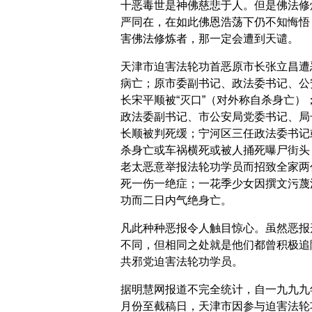
十恶毒世是神佛慈悲于人。但是佛法修
严同在，在如此佛恩浩荡下仍不知悔悟
害佛法修炼者，那一定会遭到天谴。
天津市迫害法轮功首恶原市长张立昌遭
病亡；原市委副书记、政法委书记、公
长宋平顺被“灭口”（对外称自杀身亡）
政法委副书记、市公安局党委书记、局
长顺被判死缓；宁河区三任政法委书记
杀身亡或车祸横死或被人捅死曝尸街头
老太恶意举报法轮功学员而招致全家两
死一伤一绝症；一花季少女因撰文污蔑
功而二日内气绝身亡。
凡此种种恶报令人触目惊心。虽然恶报
不同，但相同之处就是他们都曾积极追
共邪党迫害法轮功学员。
据明慧网报道不完全统计，自一九九九
月份至截稿日，天津市因参与迫害法轮