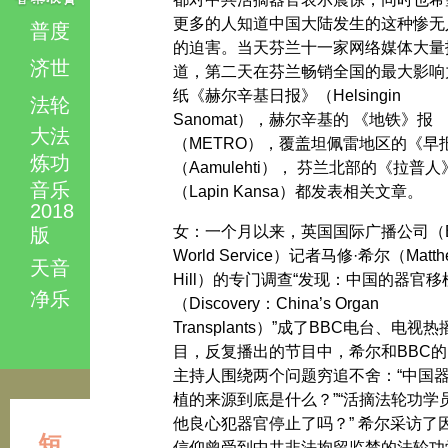
更多的人知道中国大陆发生的这种惨无
普度
的迫害。当天芬兰十一家网络媒体大量
济世
道，第二天在芬兰畅销全国的最大影响
纸《赫尔辛基日报》（Helsingin
法轮
Sanomat），赫尔辛基的 《地铁》报
大法
（METRO），覆盖坦佩雷地区的《早
炼功
（Aamulehti）， 芬兰北部的《拉普人
音乐
（Lapin Kansa）都发表相关文章。
2018
女：一个月以来，英国国际广播公司（B
版
World Service）记者马修·希尔（Matth
天音
Hill）的专门调查“发现：中国的器官移
净乐
（Discovery：China’s Organ
Transplants）”成了BBC电台、电视热
目，反复播出的节目中，希尔和BBC的
主持人围绕两个问题穷追不舍：“中国
植的来源到底是什么？”“活摘法轮功学
他良心犯器官停止了吗？” 希尔采访了
短
信仰曾受到中共非法拘留监禁的法轮功