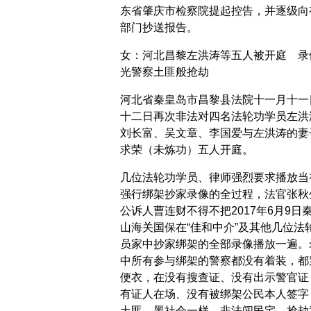
东省肇庆市检察院提起控告，并逐级向
部门抄送报告。
女：河北昌黎左洪涛等五人被开庭 录
光警察土匪般抢劫
河北省秦皇岛市昌黎县法院十一月十一
十二日再次非法对四名法轮功学员左洪
刘长富、吴文章、李国爱与左洪涛的妻
求荣（未炼功）五人开庭。
几位法轮功学员、律师强烈要求播放当
强行绑架抄家录像的全过程，法官张秋
公诉人曹连财不得不把2017年6月9日
山海关国保在“佳和中介”及其他几位法
员家中抄家绑架的全部录像播放一遍。
中所有参与绑架的警察都没有着装，都
便衣，在没有搜查证、没有出示警官证
有证人在场、没有被绑架公民本人签字
土匪、黑社会一样，非法闯民宅，抢劫