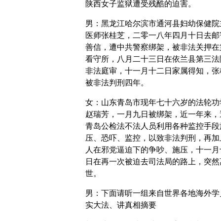
陕西女子监狱遭受残酷的迫害。
男：黑龙江哈尔滨市通河县妇幼保健院
医师张桂芝，二零一八年四月十日去邮
善信，遭中共警察绑架，被非法关押在
看守所，八月二十三日在依兰县第三法
非法庭审，十一月十二日家属得知，张
被非法判刑四年。
女：山东青岛市现年七十六岁的法轮功
赵瑞芳，一月九日被绑架，近一年来，
青岛公检法不法人员利用各种监控手段
压、恐吓、监控，以致非法判刑，再加
人在邪党逼迫下的争吵、施压，十一月
日在再一次被迫去司法局的路上，突然
世。
男：下面请听一组来自世界各地海外学
实大法、讲真相摘要