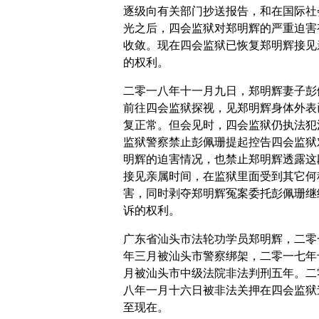
逐级向有关部门抄送报告，和在国际社
光之后，四会监狱对郑明辉的严重迫害
收敛。现在四会监狱已恢复郑明辉接见
的权利。
二零一八年十一月九日，郑明辉妻子彭
前往四会监狱探视，见郑明辉身体外表
复正常。但会见时，四会监狱仍执法犯
监狱警察禁止彭佩珊提起控告四会监狱
明辉的迫害情况，也禁止郑明辉透露这
接见亲属时间，在监狱里面受到其它何
害，同时剥夺郑明辉冤案委托彭佩珊继
诉的权利。
广东省汕头市法轮功学员郑明辉，二零
年三月被汕头市警察绑架，二零一七年
月被汕头市中级法院非法判刑五年。二
八年一月十六日被非法关押在四会监狱
至现在。