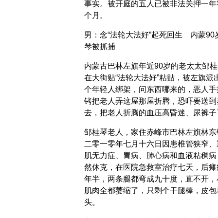
事实。被开庭的五人已被非法关押一年
个月。
男：念“法轮大法好”起死回生 内蒙90
琴被抓捕
内蒙古巴林左旗年近90岁的老太太邹桂
在大街贴“法轮大法好”粘贴，被左旗派
个年轻人绑架，问东西哪来的，恶人手
铐把老人弄这屋那屋折腾，恐吓要送到
去，把老人折腾的血压高昏迷、尿裤子
邹桂琴老人，家住赤峰市巴林左旗林东
二零一零年七月十六日因患椎管狭窄、
肌无力症、胃病、肺心病和血液粘稠病
然休克，在医院急救室治疗七天，后瘫
年半，两条腿都弯成九十度，直不开，
肌肉全都萎缩了，只剩个干腿棒，皮包
头。