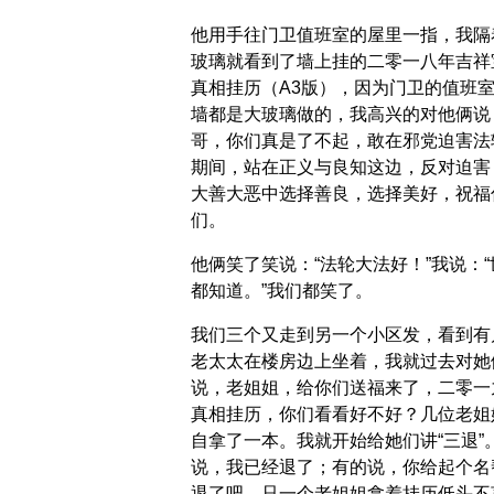
他用手往门卫值班室的屋里一指，我隔
玻璃就看到了墙上挂的二零一八年吉祥
真相挂历（A3版），因为门卫的值班
墙都是大玻璃做的，我高兴的对他俩说
哥，你们真是了不起，敢在邪党迫害法
期间，站在正义与良知这边，反对迫害
大善大恶中选择善良，选择美好，祝福
们。
他俩笑了笑说：“法轮大法好！”我说：“
都知道。”我们都笑了。
我们三个又走到另一个小区发，看到有
老太太在楼房边上坐着，我就过去对她
说，老姐姐，给你们送福来了，二零一
真相挂历，你们看看好不好？几位老姐
自拿了一本。我就开始给她们讲“三退”
说，我已经退了；有的说，你给起个名
退了吧。只一个老姐姐拿着挂历低头不