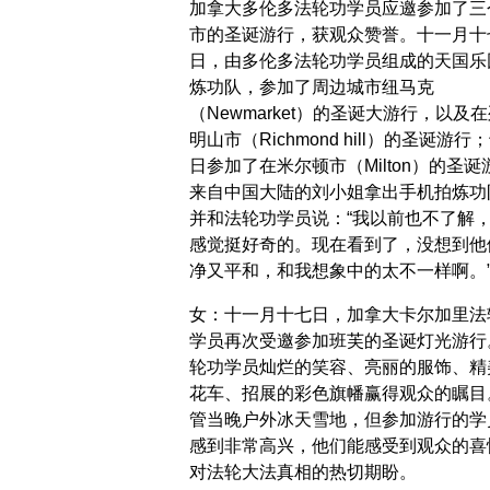
加拿大多伦多法轮功学员应邀参加了三
市的圣诞游行，获观众赞誉。十一月十
日，由多伦多法轮功学员组成的天国乐
炼功队，参加了周边城市纽马克
（Newmarket）的圣诞大游行，以及
明山市（Richmond hill）的圣诞游行
日参加了在米尔顿市（Milton）的圣诞
来自中国大陆的刘小姐拿出手机拍炼功
并和法轮功学员说：“我以前也不了解
感觉挺好奇的。现在看到了，没想到他
净又平和，和我想象中的太不一样啊。
女：十一月十七日，加拿大卡尔加里法
学员再次受邀参加班芙的圣诞灯光游行
轮功学员灿烂的笑容、亮丽的服饰、精
花车、招展的彩色旗幡赢得观众的瞩目
管当晚户外冰天雪地，但参加游行的学
感到非常高兴，他们能感受到观众的喜
对法轮大法真相的热切期盼。