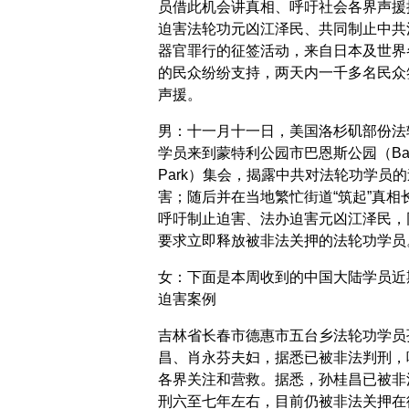
员借此机会讲真相、呼吁社会各界声援
迫害法轮功元凶江泽民、共同制止中共
器官罪行的征签活动，来自日本及世界
的民众纷纷支持，两天内一千多名民众
声援。
男：十一月十一日，美国洛杉矶部份法
学员来到蒙特利公园市巴恩斯公园（Bar
Park）集会，揭露中共对法轮功学员的
害；随后并在当地繁忙街道“筑起”真相
呼吁制止迫害、法办迫害元凶江泽民，
要求立即释放被非法关押的法轮功学员
女：下面是本周收到的中国大陆学员近
迫害案例
吉林省长春市德惠市五台乡法轮功学员
昌、肖永芬夫妇，据悉已被非法判刑，
各界关注和营救。据悉，孙桂昌已被非
刑六至七年左右，目前仍被非法关押在