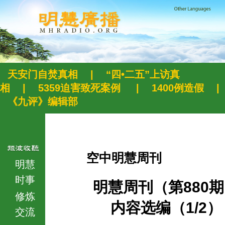
天安门自焚真相
|
“四•二五”上访真
相
|
5359迫害致死案例
|
1400例造假
|
《九评》编辑部
空中明慧周刊
明慧
时事
明慧周刊（第880
修炼
内容选编（1/2）
交流