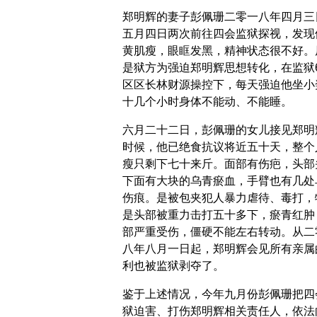
郑明辉的妻子彭佩珊二零一八年四月三
五月四日两次前往四会监狱探视，发现
黄肌瘦，眼眶发黑，精神状态很不好。
是狱方为强迫郑明辉思想转化，在监狱6
区区长林财源操控下，每天强迫他坐小
十几个小时身体不能动、不能睡。
六月二十二日，彭佩珊的女儿接见郑明
时候，他已绝食抗议将近五十天，整个
瘦只剩下七十来斤。面部有伤疤，头部
下面有大块的乌青瘀血，手臂也有几处
伤痕。是被包夹犯人暴力虐待、毒打，
是头部被重力击打五十多下，瘀青红肿
部严重受伤，僵硬不能左右转动。从二
八年八月一日起，郑明辉会见所有亲属
利也被监狱剥夺了。
鉴于上述情况，今年九月份彭佩珊把四
狱迫害、打伤郑明辉相关责任人，依法