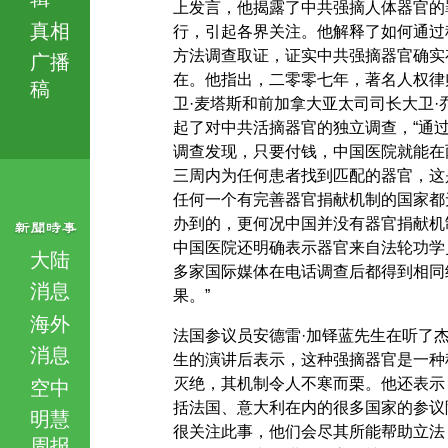
上发言，他揭露了中共强摘人体器官的
真相
行，引起各界关注。他解释了如何通过
方法调查取证，证实中共强摘器官确实
广播
在。他指出，二零零七年，著名人权律
稿
卫·麦塔斯和前加拿大亚太司司长大卫·
起了对中共活摘器官的独立调查，“通
调查发现，只要付钱，中国医院就能在
三周内为任何患者找到匹配的器官，这
任何一个有完善器官捐献机制的国家都
办到的，更何况中国并没有器官捐献机
中国医院还明确表示器官来自法轮功学
大陆
多家国际媒体在电话调查后都得到相同
消息
果。”
海外
法国参议员安德雷·加铎蓝先生在听了
消息
生的演讲后表示，这种强摘器官是一种
灭绝，其机制令人不寒而栗。他还表示
空中
括法国、意大利在内的很多国家的参议
明慧
很关注此事，他们会尽其所能帮助立法
周报