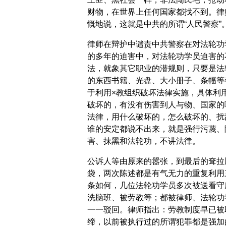
财物，在世界上任何国家都找不到。律
慨地说，这就是中共的所谓“人民警察”
律师在辩护中谴责中共警察在对法轮功
的多年的迫害中，对法轮功学员迫害的
法，就象其它职业的潜规则，只要是法
的东西书籍、光盘、大小册子、条幅等
于利用×教组织破坏法律实施，具体利
破坏的，有没有伤害到人与物、国家的
法律，用什么破坏的，怎么破坏的、扰
谁的安定都说不出来，就是强行污蔑、
害、抹黑和法轮功，不讲法律。
公诉人等由原来的嚣张，到最后的耷拉
袋，两次陈述都是有气无力的重复利用
条如何，几位法轮功学员多次被送看守
洗脑班、被劳教等；都被律师、法轮功
一一驳回。律师指出：劳教制度早已被
缔，以前被执行过的所谓犯罪都是强加