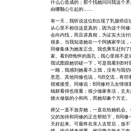
什么心造成的；那个找她问问我这个矛
由哪颗心引起的……
有一天，我听说这位B出现了乳腺癌症
从心里不相信这是真的，因为这个同修
会向内找，而且讲真相，为证实大法付
很多。当我知道她在一个阿姨家学法，
同修集体为她发正念。我也乘车赶到了
家。看到B憔悴的面孔，我心里很不是
我试图跟她切磋一下，可是我看到B对
一顾，我感到她看不上我，没有与我切
意思。其他同修也说，与B交流，有些
很难接受。同修说：B同修对儿女情很
钱财看得也很重；很少做家务活，丈夫
烧火做饭的小和尚，而她却象个方丈。
师父一直不放弃她，一直在给她机会。
父的加持和同修的正念帮助下，B同修
天好起来。可最终在亲人去世后，放不
情，病业越来越重，被旧势力拖走了肉