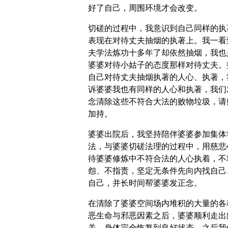
好了自己，周围环境才会改变。
切磋的过程中，我意识到自己同样的执
表现在对待丈夫抽烟的执著上。我一看
夫学法炼功十多年了却依然抽烟，我也
婆婆对待小姑子的态度那样对待丈夫。
自己对待丈夫抽烟执著的人心、执著，
诉婆婆我也有同样的人心和执著，我们
念清除这些不符合大法的败物垃圾，请
加持。
婆婆出院后，我坚持陪伴婆婆参加集体
法，与婆婆切磋法理的过程中，用慈悲
待婆婆修炼中不符合法的人心执着，不
怨、不指责，坚定无条件先向内找自己
自己，并长时间帮婆婆发正念。
在清除了婆婆空间场内堆积的大量的各
恶生命与邪恶因素之后，婆婆顺利走出
关，身体完全恢复到良好状态。之后我