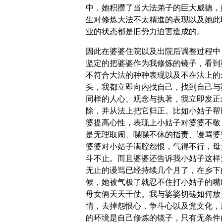
中，她积攒了当大法弟子的巨大威德，
生对修炼大法不太精進的表现以及她此
业的状态都是旧势力迫害造成的。
因此在婆婆住院以及出院后调整过程中
坚定的把婆婆作为我修炼的镜子，看到
不符合大法的种种表现以及不在法上的
头，我都立即向内找自己，找到自己与
同样的人心、观念与执著，我立即发正
除，并从法上把它归正。比如小姑子帮
婆提高心性，表现上小姑子对婆婆不敬
是无理取闹、喋喋不休的指责、谩骂婆
婆婆对小姑子满腔怨恨，气得不行，母
斗不止。而且婆婆还告诉我小姑子这样
无止的谩骂已经持续几个月了，在乡下
候，她被气极了就忍不住打小姑子的嘴
母女俩天天干仗。我与婆婆切磋如何放
情，去掉怨恨心，争斗心以及党文化，
的环境是自己修炼的镜子，只有无条件