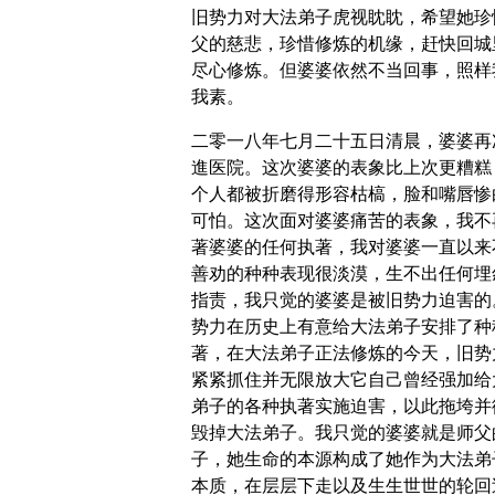
旧势力对大法弟子虎视眈眈，希望她珍
父的慈悲，珍惜修炼的机缘，赶快回城
尽心修炼。但婆婆依然不当回事，照样
我素。
二零一八年七月二十五日清晨，婆婆再
進医院。这次婆婆的表象比上次更糟糕
个人都被折磨得形容枯槁，脸和嘴唇惨
可怕。这次面对婆婆痛苦的表象，我不
著婆婆的任何执著，我对婆婆一直以来
善劝的种种表现很淡漠，生不出任何埋
指责，我只觉的婆婆是被旧势力迫害的
势力在历史上有意给大法弟子安排了种
著，在大法弟子正法修炼的今天，旧势
紧紧抓住并无限放大它自己曾经强加给
弟子的各种执著实施迫害，以此拖垮并
毁掉大法弟子。我只觉的婆婆就是师父
子，她生命的本源构成了她作为大法弟
本质，在层层下走以及生生世世的轮回