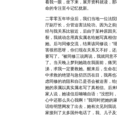
看我一眼，坐下来，展开资料就读，那
命的专注至今记忆犹新。
二零零五年毕业后，我们当地一位法院
厅副厅长，分管迫害法轮功。因为之前
经与我关系比较近，后由于某种原因关
裂，我就动念用真实属名给她写真相信
她。后与同修交流，结果该同修说：“
害很邪恶呀，你们现在关系又不好，还
要写了。”被同修三说两说，我就同意
了。当天晚上梦到她跪在我面前，痛哭
涕，求我一定要救她。醒来后，生命在
中求救的绝望与急切历历在目，我再也
虑同修的劝阻和自己是否会被迫害，给
她的亲属以真实属名写了真相信。后来
家人说，她读信后喃喃自语：“没想到
心中还那么关心我啊！”我同时把她的
话给明慧网发了出去，她有次见到我说
家接到了太多国外电话了，我、儿子及