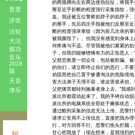
的两胳膊向左右两边使劲拉扯，将我手
普度
掰至近乎折断的程度强行采集指纹，强
血。我还被五位警察掐脖子的掐脖子、
济世
的掰手，先后四次手指被他们反掰至近
法轮
断的程度强录掌纹（因为前几次录的掌
被我撕毁了）。但我没有感觉到身体上
大法
何疼痛与不适。尽管我被他们紧紧的掐
炼功
子，但我仍能够铿锵有力的正告恶人：
音乐
父慈悲救度一切众生，包括被欺骗、被
2018
的你们，请立即停止你们的恶行，不要
版
劝阻而把自己置于惨遭淘汰的危险境地。
天音
害大法弟子天理不容，谁迫害谁承担。
父把痛苦都转到施暴者身上去。”我感
净乐
派出所都震动起来了。我的手铐自动脱
派出所的电脑系统全部处于瘫痪状态，
通过酷刑采集的信息无法上传。恶警打
请求公安局不上传信息，直接把我办理
行，对方回答不行。恶警们焦头烂额，
短
甘心把我放了（现在想来，是我强烈的