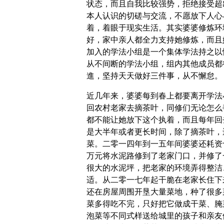
状态，而且自我比较强势，拒绝接受超
本人认识的切磋与交流，不愿放下人心
着，着眼于现实生活。其实婆婆修炼环
好，家中亲人都全力支持她修炼，而且
加入的学法小组是一个集体学法持之以
从不间断的学法小组，组内其他成员都
進，坚持天天做好三件事，从不懈怠。
近几年来，婆婆每到春上都要离开学法
回农村老家去摘茶叶，同修们无论怎么
都不能让她放下这个执着，而且每年回
是大半年或者更长时间，除了摘茶叶，
菜。二零一四年到一五年间婆婆还耗资
万元将水泥路修到了老家门口，并修了
很大的水泥坪，把老家的环境弄得整洁
适。从二零一七年起干脆在老家长住下
还在房屋周围开垦大量菜地，种了很多
菜多得吃不完，只好把它做成干菜、腌
泡菜等不同式样送给城里的孩子和亲友