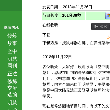
发表日期： 2018年11月26日
节目长度：
101分38秒
在线收听
00:00
修炼
下载
2
故事
下载方法
：按鼠标器右键，在弹出菜单中选择
空中
2018年11月22日
明慧
周刊
各位听众，大家好！欢迎收听《空中明
慧》，您现在听到的是第880期《空中
正法
刊》。《明慧周刊》是修炼期刊，隶属
修炼
慧网，内容全部来自于明慧网，主要服
交流
像是中国大陆无法正常登录明慧网的法
选编
学员。
明慧
现在是修炼园地节目时间，有以下的文
小弟