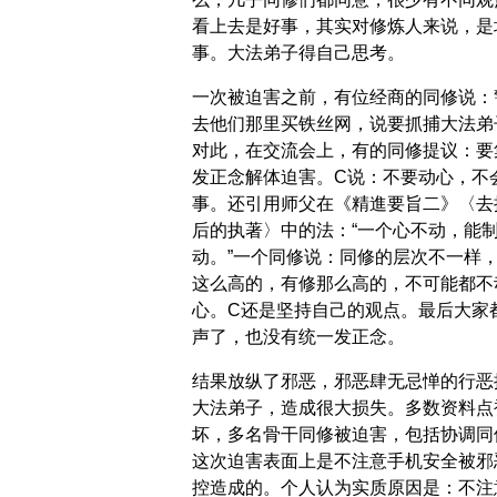
看上去是好事，其实对修炼人来说，是
事。大法弟子得自己思考。
一次被迫害之前，有位经商的同修说：
去他们那里买铁丝网，说要抓捕大法弟
对此，在交流会上，有的同修提议：要
发正念解体迫害。C说：不要动心，不
事。还引用师父在《精進要旨二》〈去
后的执著〉中的法：“一个心不动，能
动。”一个同修说：同修的层次不一样
这么高的，有修那么高的，不可能都不
心。C还是坚持自己的观点。最后大家
声了，也没有统一发正念。
结果放纵了邪恶，邪恶肆无忌惮的行恶
大法弟子，造成很大损失。多数资料点
坏，多名骨干同修被迫害，包括协调同
这次迫害表面上是不注意手机安全被邪
控造成的。个人认为实质原因是：不注