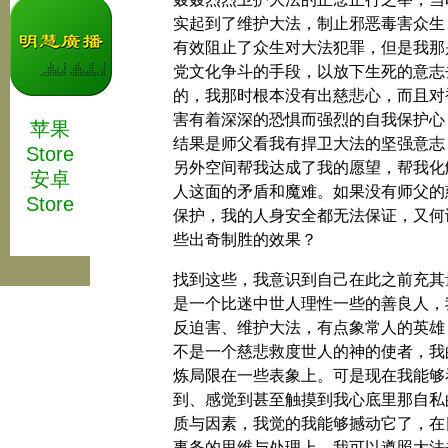
实起到了维护大法，制止邪恶毒害众生
有效阻止了众生对大法犯罪，但是我那
党文化争斗的手段，以放下生死的意志
的，我那时根本没有出慈悲心，而且对
害有着深深的恐惧而强烈的自我保护心
苹果
结果是师父看我有捍卫大法的坚强意志
Store
另外空间帮我达成了我的愿望，帮我化
安卓
人这面的矛盾和魔难。如果没有师父的
Store
保护，我的人身安全都无法保证，又何
些出奇制胜的效果？
找到这些，我意识到自己在此之前充其
是一个比迷中世人理性一些的善良人，
反迫害、维护大法，有点象常人的英雄
不是一个慈悲救度世人的神的使者，我
炼局限在一些表象上。可是现在我能够
到、感觉到甚至触摸到我心底里那自私
质与因素，我觉的我能够撼动它了，在
事务的思维与处理上，我可以遵照大法