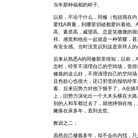
当年那种福相的样子。
以前，不论干什么，同修（包括我在内
爱找A商量，到哪里切磋都爱叫着他。
高、素质高，威望高。总是笑微微的很
祥。感觉和他在一起就是一种荣耀，甚
有安全感。当时没意识到这是崇拜人的
后来从熟悉A的同修那里得知，以前，
念时，经常不清理自己的空间场，觉得
修炼的这么好，不用清理自己的空间场
且色欲心也很大，还订邪党的报纸经常
看。后来旧势力对他下狠手了。A在骑
上，旧势力演化出一个大木头横在大路
别的人和车都过去了，就他摔倒在地，
瘫痪在床多年，直到去世。
教训之二：
虽然自己修炼多年，却不会向内找，只