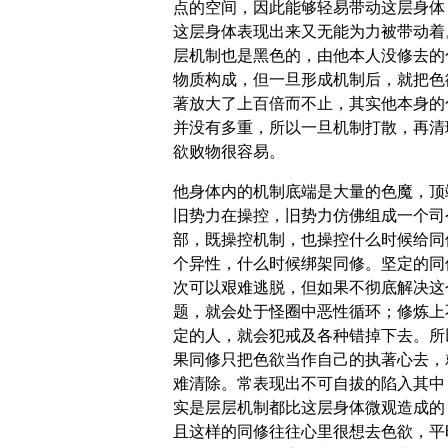
点的空间，因此能够轻易带动这层身体
这层身体表现出来又无能为力被带动着
层机制也是黑色的，由他本人没修去的
物质构成，但一旦形成机制后，就把色
著放大了上百倍而不止，其实他本身的
并没有多重，所以一旦机制打散，再清
欲败物很容易。
他身体内的机制底端是大量的色魔，顶
旧势力在操控，旧势力仿佛组成一个司
部，既操控机制，也操控什么时候给同
个异性，什么时候绑架同修。坚定的同
次可以艰难逃脱，但如果不彻底解决这
题，就会处于怪圈中恶性循环；修炼上
定的人，就会犯戒及各种错掉下去。所
果同修只把色欲当作自己的执著心去，
难清除。常表现出不可自拔的陷入其中
实是层层机制都比这层身体微观造成的
且这样的同修往往心里很想去色欲，平