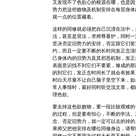
又发现不了色欲心的根源在哪，也是因
势力把这些败物及机制安排在每层身体
观一点的位置藏着。
这样的同修就必须把自己沉浸在法中，
法，甚至是背法，求师尊看护，同时一
坚决否定旧势力的安排，否定跟它们签
约，而且一定要不断的长时间发正念清
己身体内的旧势力及其邪恶机制，发正
表面意识找不到它们不要紧，修成的那
的到它们，发正念时间长了就会有效果
时白天尽量不让自己脑子里空下来，如
常人事情时，最好同时听交流文章，都
理色欲。
要去掉这色欲败物，要一段比较艰难的
的过程，但是要有恒心，不断的学法、
念、否定旧势力，就一定可以去的掉的
果师父把他安排在哪位同修身边，请帮
同修一定不要因为过程太长而不耐烦，