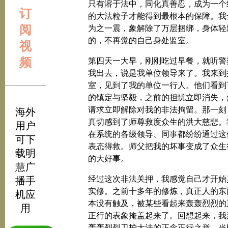
只有溶于法中，同化真善忍，成为一个
订
的大法粒子才能得到最根本的保障。我
阅
为之一震，象解除了万层捆绑，身体轻
的，不再觉的自己身处监室。
视
频
第四天一大早，刚刚吃过早餐，就听警
我出去，说是我单位领导来了。我来到
室，见到了我的单位一行人。他们看到
的镇定与坚毅，之前的担忧立即消失，
请求立即解除对我的非法拘留。那一刻
海外
真切感到了师尊救度众生的洪大慈悲。
用户
在系统的各级领导、同事都纷纷通过这
可下
表态得救。师父把我的坏事变成了众生
载明
的大好事。
慧广
经过这次非法关押，我感觉自己才开始
播手
实修。之前十多年的修炼，真正人的东
机应
本没有触及，被某些看起来轰轰烈烈的
用
正行的表象掩盖起来了。回想起来，我
轰轰烈烈卫护大法的正念正行之举，当