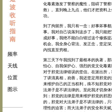
化毒素激发了警察的魔性，阻碍了警察
波
救）。直到晚上九点，他们才把资料上
收
功。
听
到了拘留所，我只有一念：好事坏事都
指
事。我对自己说落到这步了，我只能把
南
成好事，我绝不能白白错过这个修炼提
机会。我全身心背法、发正念，坚定深
内找直至穷根。
频率
第三天下午我找到了最根本的执著，那
天线
怕心、自我保护心、强烈的党文化毒素
对于邪党法律错误的坚信。在派出所，
位置
了讲清真相，劝善，我还坚定用邪党的
来维护自己的正当权利，殊不知邪党对
图示
法弟子是不讲法律的。至此我才切身体
到：邪党的法律是用来维护邪党的邪恶
的，邪党对大法弟子是不讲法律的，只
理性的迫害；而大法弟子的安全和天赋