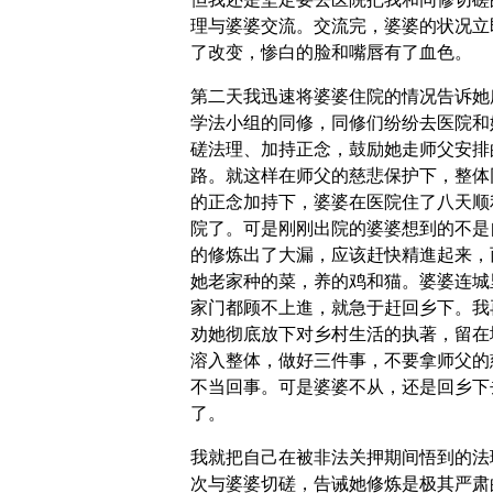
理与婆婆交流。交流完，婆婆的状况立
了改变，惨白的脸和嘴唇有了血色。
第二天我迅速将婆婆住院的情况告诉她
学法小组的同修，同修们纷纷去医院和
磋法理、加持正念，鼓励她走师父安排
路。就这样在师父的慈悲保护下，整体
的正念加持下，婆婆在医院住了八天顺
院了。可是刚刚出院的婆婆想到的不是
的修炼出了大漏，应该赶快精進起来，
她老家种的菜，养的鸡和猫。婆婆连城
家门都顾不上進，就急于赶回乡下。我
劝她彻底放下对乡村生活的执著，留在
溶入整体，做好三件事，不要拿师父的
不当回事。可是婆婆不从，还是回乡下
了。
我就把自己在被非法关押期间悟到的法
次与婆婆切磋，告诫她修炼是极其严肃