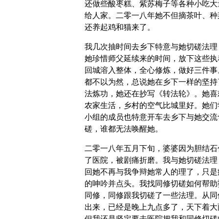
还做些酸枣糕、紫苏梅子等各种小吃大
给人家。二零一八年她不但摘茶叶、种
还养起鸡和猫来了。
我几次抽时间去乡下特意与她切磋法理
她珍惜师父延续来的时间，放下这些执
回城溶入整体，全心修炼，做好三件事
都不以为然，总说她在乡下一样的坚持
法炼功，她还在抄写《转法轮》。她喜
农家生活，乡村的空气比城里好。她们
小组的成员也特意开车去乡下与她交流
磋，谁都无法唤醒她。
二零一八年五月下旬，婆婆因为胆结石
了医院，被剧痛折磨。我与她切磋法理
回她不再与我争辩她常人的理了，只是
的呻吟并点头。我找同修切磋如何帮助
同修，同修跟我切磋了一些法理。从同
出来，已经是晚上九点多了，天下着大
但我还是坚定要去医院把我和同修切磋