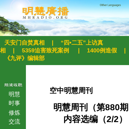
天安门自焚真相
|
“四•二五”上访真
相
|
5359迫害致死案例
|
1400例造假
|
《九评》编辑部
空中明慧周刊
明慧
时事
明慧周刊（第880
修炼
内容选编（2/2）
交流