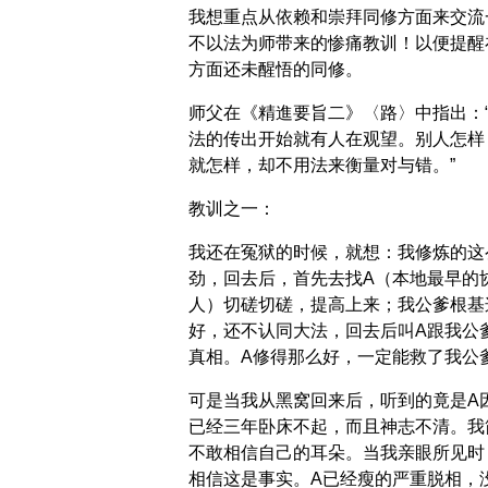
我想重点从依赖和崇拜同修方面来交流
不以法为师带来的惨痛教训！以便提醒
方面还未醒悟的同修。
师父在《精進要旨二》〈路〉中指出：
法的传出开始就有人在观望。别人怎样
就怎样，却不用法来衡量对与错。”
教训之一：
我还在冤狱的时候，就想：我修炼的这
劲，回去后，首先去找A（本地最早的
人）切磋切磋，提高上来；我公爹根基
好，还不认同大法，回去后叫A跟我公
真相。A修得那么好，一定能救了我公
可是当我从黑窝回来后，听到的竟是A
已经三年卧床不起，而且神志不清。我
不敢相信自己的耳朵。当我亲眼所见时
相信这是事实。A已经瘦的严重脱相，