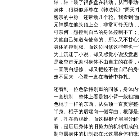
轴，轴上装了很多盘在转动，从而带动
身体，很类似师尊在《转法轮》“周天”
密宗的中脉，还带动几个轮。我看到他
元神飘在他头顶上空，非常可怜无助，
可奈何，想控制自己的身体控制不了；
为他自己知道有使命的，所以又不甘心
身体的控制权。而这位同修这些年也一
为上沉迷于小说，却又感觉小说没意思
是象空虚无助时身体不由自主的在看，
一直明白想修，却又把控不住自己的身
走不回来，心灵一直在痛苦中挣扎。
还看到一位色欲特别重的同修，身体内
一套机制，整体上看是如小臂一般粗细
色棍子一样的东西，从头顶一直贯穿整
半身。棍子的后端向一侧弯曲，根部是
的，扎在微观处。而这根棍子层层分解
看，是层层身体的旧势力的机制组成的
制每层身体的机制都在比这层身体稍微