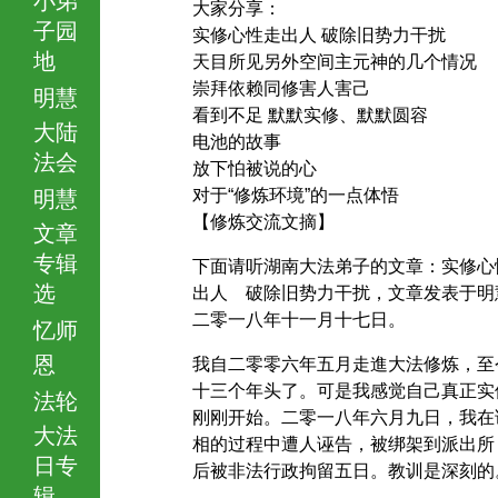
大家分享：
子园
实修心性走出人 破除旧势力干扰
地
天目所见另外空间主元神的几个情况
崇拜依赖同修害人害己
明慧
看到不足 默默实修、默默圆容
大陆
电池的故事
法会
放下怕被说的心
对于“修炼环境”的一点体悟
明慧
【修炼交流文摘】
文章
专辑
下面请听湖南大法弟子的文章：实修心
选
出人 破除旧势力干扰，文章发表于明
二零一八年十一月十七日。
忆师
恩
我自二零零六年五月走進大法修炼，至
十三个年头了。可是我感觉自己真正实
法轮
刚刚开始。二零一八年六月九日，我在
大法
相的过程中遭人诬告，被绑架到派出所
日专
后被非法行政拘留五日。教训是深刻的
辑