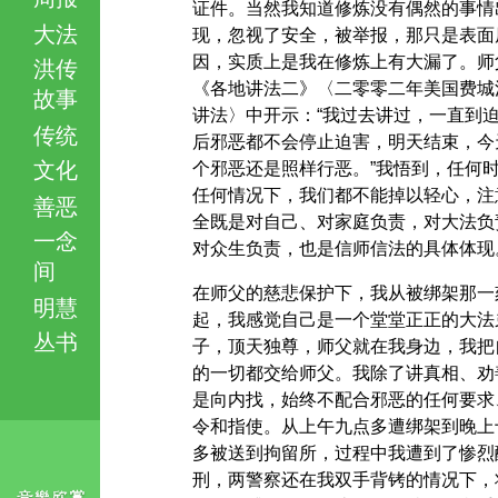
证件。当然我知道修炼没有偶然的事情
大法
现，忽视了安全，被举报，那只是表面
因，实质上是我在修炼上有大漏了。师
洪传
《各地讲法二》〈二零零二年美国费城
故事
讲法〉中开示：“我过去讲过，一直到
传统
后邪恶都不会停止迫害，明天结束，今
文化
个邪恶还是照样行恶。”我悟到，任何
任何情况下，我们都不能掉以轻心，注
善恶
全既是对自己、对家庭负责，对大法负
一念
对众生负责，也是信师信法的具体体现
间
在师父的慈悲保护下，我从被绑架那一
明慧
起，我感觉自己是一个堂堂正正的大法
丛书
子，顶天独尊，师父就在我身边，我把
的一切都交给师父。我除了讲真相、劝
是向内找，始终不配合邪恶的任何要求
令和指使。从上午九点多遭绑架到晚上
多被送到拘留所，过程中我遭到了惨烈
刑，两警察还在我双手背铐的情况下，