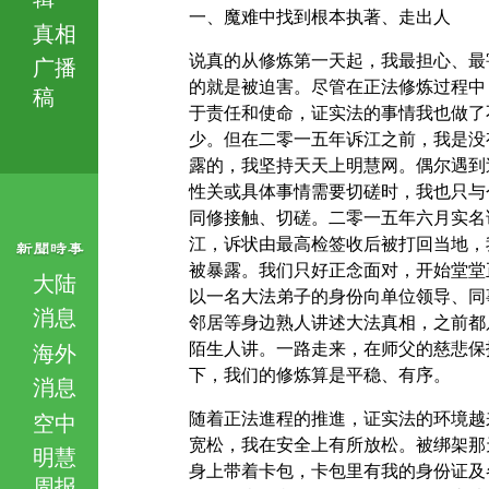
一、魔难中找到根本执著、走出人
真相
说真的从修炼第一天起，我最担心、最
广播
的就是被迫害。尽管在正法修炼过程中
稿
于责任和使命，证实法的事情我也做了
少。但在二零一五年诉江之前，我是没
露的，我坚持天天上明慧网。偶尔遇到
性关或具体事情需要切磋时，我也只与
同修接触、切磋。二零一五年六月实名
江，诉状由最高检签收后被打回当地，
被暴露。我们只好正念面对，开始堂堂
大陆
以一名大法弟子的身份向单位领导、同
消息
邻居等身边熟人讲述大法真相，之前都
陌生人讲。一路走来，在师父的慈悲保
海外
下，我们的修炼算是平稳、有序。
消息
随着正法進程的推進，证实法的环境越
空中
宽松，我在安全上有所放松。被绑架那
明慧
身上带着卡包，卡包里有我的身份证及
周报