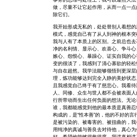
做，尽量不让它起作用，从而一点一点
除它们。
我开始形成无私的，处处替别人着想的
模式，感觉自己有了从人到神的根本突
我与人有了本质上的区别。之前总也去
净的名利情、显示心、欢喜心、争斗心
嫉心、怨恨心、暴躁心、证实自我的心
变的很淡了，我感到了清心寡欲的轻松
与自在超然。我学法能够领悟到更深层
理，炼功能够达到完全入静的美妙状态
且我感觉自己终于有了慈悲心。我看待
人、同修、众生与世人都不会被表面人
行所带动而生出任何负面的想法。无论
谁，我都能感觉到他的最本质是真善忍
构成的，是“性本善”的，他的不好的言
是被污染的、被毒害的、被扭曲的，我
用纯净的真诚与善良去对待他，真心为
好，希望他能够得救得度。我讲真相讲