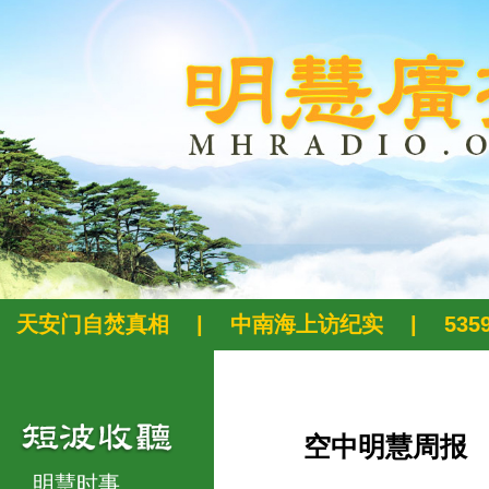
天安门自焚真相
|
中南海上访纪实
|
53
空中明慧周报
明慧时事