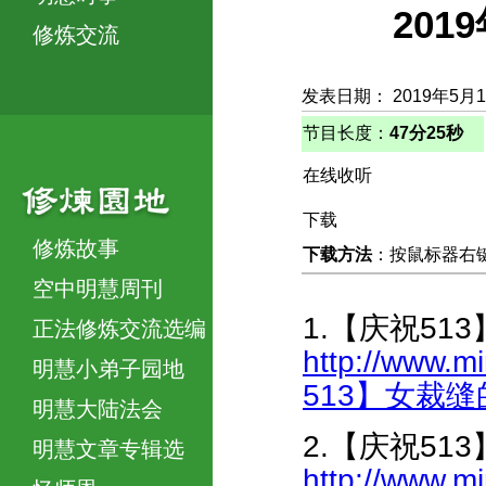
20
修炼交流
发表日期： 2019年5月
节目长度：
47分25秒
在线收听
下载
修炼故事
下载方法
：按鼠标器右键，
空中明慧周刊
1.【庆祝5
正法修炼交流选编
http://www.m
明慧小弟子园地
513】女裁缝的
明慧大陆法会
2.【庆祝51
明慧文章专辑选
http://www.m