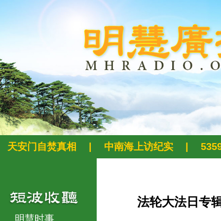
天安门自焚真相
|
中南海上访纪实
|
53
法轮大法日专
明慧时事