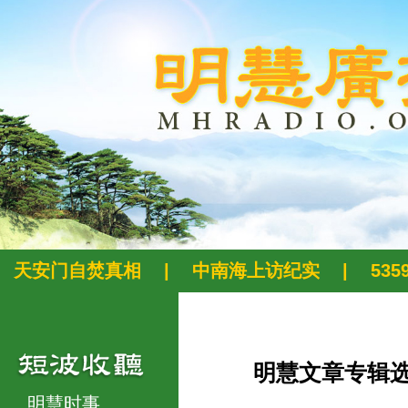
天安门自焚真相
|
中南海上访纪实
|
53
明慧文章专辑
明慧时事