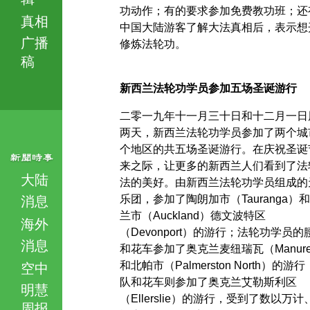
功动作；有的要求参加免费教功班；还
真相
中国大陆游客了解大法真相后，表示想
广播
修炼法轮功。
稿
新西兰法轮功学员参加五场圣诞游行
二零一九年十一月三十日和十二月一日
两天，新西兰法轮功学员参加了两个城
个地区的共五场圣诞游行。在庆祝圣诞
来之际，让更多的新西兰人们看到了法
大陆
法的美好。由新西兰法轮功学员组成的
乐团，参加了陶朗加市（Tauranga）
消息
兰市（Auckland）德文波特区
海外
（Devonport）的游行；法轮功学员的
消息
和花车参加了奥克兰麦纽瑞瓦（Manure
和北帕市（Palmerston North）的游
空中
队和花车则参加了奥克兰艾勒斯利区
明慧
（Ellerslie）的游行，受到了数以万
周报