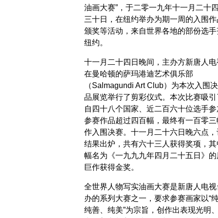
油画大赛”，于二零一九年十一月二十
三十日，在纽约举办为期一周的入围作
颁奖等活动，来自世界各地的部份选手
纽约。
十一月二十四日晚间，主办方新唐人电
在曼哈顿的萨玛港迪艺术俱乐部
（Salmagundi Art Club）为本次入围
品展览举行了剪彩仪式。本次比赛吸引
自四十八个国家、近二百六十位选手参
参赛作品超过四百幅，最终有一百零三
作入围决赛。十一月二十六日晚六点，
结果出炉，共有六十三人获得奖项，其
幅名为《一九九九年四月二十五日》的
巨作获得金奖。
全世界人物写实油画大赛是新唐人电视
办的系列大赛之一，要求参赛画家以“
纯善、纯美”为宗旨，创作出表现光明