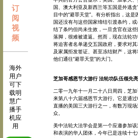
订
国、澳大利亚及新西兰等五国是外逃贪
目中的“避罪天堂”。有分析指出，这是
阅
国还没有与这些国家缔结引渡条约，或
视
结了条约但尚未生效，一旦贪官在这些
频
落脚，很难被遣返。然而，现在法轮功
将迫害者名单递交五国政府，要求对其
及家属拒发签证、甚至冻结财产，这将
他们通往“避罪天堂”的大门。
海外
用户
芝加哥感恩节大游行 法轮功队伍领先
可下
二零一九年十一月二十八日周四，芝加
载明
来第八十六届感恩节大游行。它是通过
慧广
直播的美国三大游行之一，有数万现场
播手
众。
机应
用
美中法轮大法学会是第一个应邀参加该
和表演的华人团体，今年已是连续十七