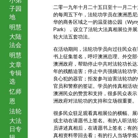
二零一九年十月二十五日至十一月二十
子园
的每周五下午，法轮功学员在澳洲悉尼
地
华的商务区域之一的温亚德公园（Wyny
明慧
Park），设立了法轮大法真相展位并
大陆
轮大法五套功法。
法会
在活动期间，法轮功学员向过往民众在
明慧
书上征集签名，呼吁澳洲总理、外交部
文章
澳洲政府，帮助停止中共对法轮功长达
年的残酷迫害；停止中共强摘法轮功学
专辑
良心犯的器官；拒发参与迫害法轮功的
选
官员和警察的签证。学员的传真相活动
忆师
澳洲民众的赞赏和支持，很多民众表示
恩
洲政府对法轮功的支持和立场很重要。
法轮
很多民众驻足观看真相展位的横幅、展
大法
或主动在请愿书上签名。有的人听法轮
员讲述真相后，在请愿书上签名；有的
日专
真相资料带回去看；有的行人当场学炼
辑