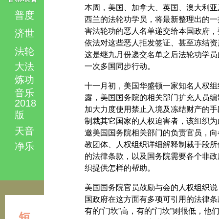
本周，美国、加拿大、英国、澳大利亚
普度
西兰的法轮功学员，将最新整理出的一
害法轮功的恶人名单递交给本国政府，
济世
依法对这些恶人拒发签证、甚至冻结资
法轮
这是继九月份递交名单之后法轮功学员
大法
一次多国同步行动。
炼功
十一月初，美国华盛顿一家知名人权组
音乐
露，美国国务院的相关部门扩充人员编
2018
加大力度使用禁止入境及冻结财产的手
版
制裁其它国家的人权迫害者，该组织为
天音
邀美国国务院相关部门的负责官员，向
教团体、人权组织详细解释制裁手段所
净乐
的法律条款，以及国务院需要各个非政
织提供怎样的帮助。
美国国务院官员鼓励与会的人权组织说
国政府在这方面有多项可引用的法律条
有的“门坎”高，有的“门坎”则很低，他
短