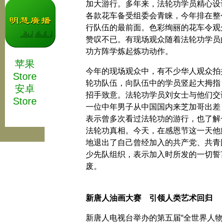
加大游行。多年来，法轮功学员精心设
各款花车备受组委会青睐，今年排在整
行队伍的最前面。色彩绚丽的花车令观
赞叹不已。有现场观众随着法轮功学员
功方阵学炼起炼功动作。
苹果
今年的现场观众中，有不少华人观众拍
Store
轮功队伍，向队伍中的学员竖起大拇指
安卓
招手致意。法轮功学员刘女士与他们交
Store
一位中年男子从中国国内来芝加哥出差
表示曾多次看过法轮功的游行，也了解
法轮功真相。今天，在感恩节这一天他
地退出了自己曾经加入的共产党、共青
少先队组织，表示加入时所发的一切誓
废。
新唐人油画大赛 引领人类艺术回归
新唐人电视台举办的第五届“全世界人