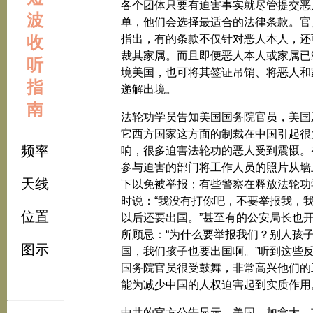
各个团体只要有迫害事实就尽管提交恶
波
单，他们会选择最适合的法律条款。官
收
指出，有的条款不仅针对恶人本人，还
裁其家属。而且即便恶人本人或家属已
听
境美国，也可将其签证吊销、将恶人和
指
递解出境。
南
法轮功学员告知美国国务院官员，美国
它西方国家这方面的制裁在中国引起很
频率
响，很多迫害法轮功的恶人受到震慑。
参与迫害的部门将工作人员的照片从墙
天线
下以免被举报；有些警察在释放法轮功
时说：“我没有打你吧，不要举报我，
位置
以后还要出国。”甚至有的公安局长也
所顾忌：“为什么要举报我们？别人孩
图示
国，我们孩子也要出国啊。”听到这些
国务院官员很受鼓舞，非常高兴他们的
能为减少中国的人权迫害起到实质作用
中共的官方公告显示，美国、加拿大、