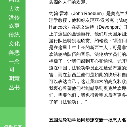
族裔的人们的欢迎。
大法
约翰·雷本（John Raeburn）是奥克
洪传
理学教授，他和好友玛丽·汉考克（Mar
故事
Hancock）在德文波特（Devonport
传统
上了这里的圣诞游行。他们对天国乐团
游行队伍特别地欣赏。约翰说：“我们
文化
是在这里土生土长的新西兰人，可是非
善恶
欢法轮功队伍的音乐。法轮功学员们的
一念
棒极了，让我们感到开心和愉悦。尤其
道在中国，法轮功学员正在遭受严重的
间
害，而在新西兰他们是如此的快乐和自
明慧
可以表达自己，这让我非常的高兴和欣
丛书
我衷心希望他们都能感受到奥克兰欢迎
们、需要他们，我也很希望以后有更多
了解（法轮功）。”
五国法轮功学员同步递交新一批恶人名