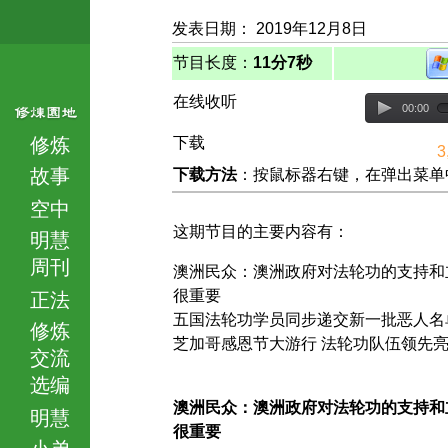
发表日期： 2019年12月8日
节目长度：
11分7秒
在线收听
00:00
修炼
下载
3
故事
下载方法
：按鼠标器右键，在弹出菜单中选择
空中
这期节目的主要内容有：
明慧
周刊
澳洲民众：澳洲政府对法轮功的支持和
很重要
正法
五国法轮功学员同步递交新一批恶人名
修炼
芝加哥感恩节大游行 法轮功队伍领先
交流
选编
澳洲民众：澳洲政府对法轮功的支持和
明慧
很重要
小弟