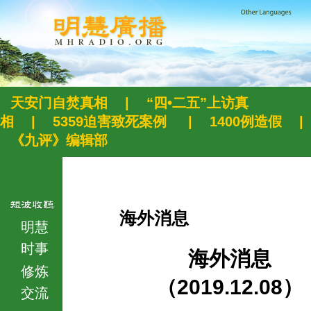
天安门自焚真相
|
“四•二五”上访真
相
|
5359迫害致死案例
|
1400例造假
|
《九评》编辑部
海外消息
明慧
时事
海外消息
修炼
（2019.12.08）
交流