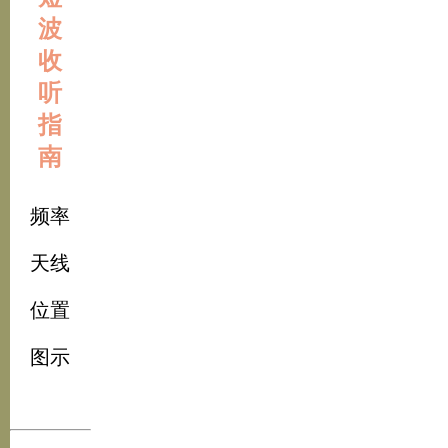
波
收
听
指
南
频率
天线
位置
图示