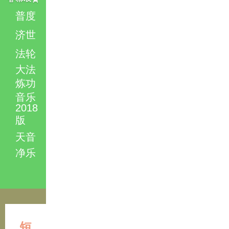
普度
济世
法轮
大法
炼功
音乐
2018
版
天音
净乐
短