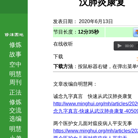
汉肺炎康复
发表日期： 2020年6月13日
节目长度：
12分35秒
修炼
在线收听
00:00
故事
下载
空中
下载方法
：按鼠标器右键，在弹出菜单中选择
明慧
周刊
文章改编自明慧网：
正法
诚念九字真言 快速从武汉肺炎康复
修炼
http://www.minghui.org/mh/articles/20
交流
念九字真言-快速从武汉肺炎康复-405099.
选编
两个医护女儿面对瘟疫病人平安无事
明慧
https://www.minghui.org/mh/articles/20
小弟