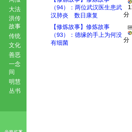
1
（94）：两位武汉医生患武
大法
分
汉肺炎 数日康复
洪传
故事
【修炼故事】修炼故事
（93）：德缘的手上为何没
传统
分
有细菌
文化
善恶
一念
间
明慧
丛书