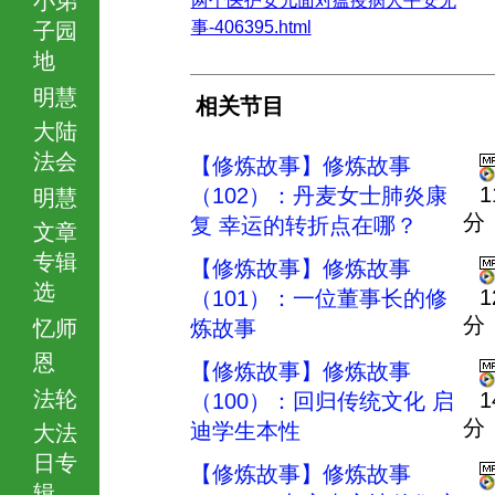
两个医护女儿面对瘟疫病人平安无
事-406395.html
子园
地
明慧
相关节目
大陆
法会
【修炼故事】修炼故事
1
（102）：丹麦女士肺炎康
明慧
分
复 幸运的转折点在哪？
文章
专辑
【修炼故事】修炼故事
选
1
（101）：一位董事长的修
分
忆师
炼故事
恩
【修炼故事】修炼故事
法轮
1
（100）：回归传统文化 启
分
迪学生本性
大法
日专
【修炼故事】修炼故事
辑