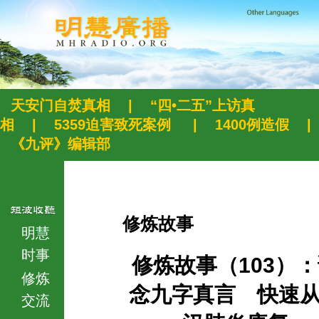
天安门自焚真相
|
“四•二五”上访真
相
|
5359迫害致死案例
|
1400例造假
|
《九评》编辑部
修炼故事
明慧
时事
修炼故事（103）
修炼
念九字真言 快速
交流