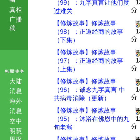
1
（99）：九字真言让他们度
真相
分
过难关
广播
【修炼故事】修炼故事
稿
1
（98）：正道经商的故事
分
（下集）
【修炼故事】修炼故事
1
（97）：正道经商的故事
分
（上集）
大陆
【修炼故事】修炼故事
1
（96）：诚念九字真言 中
消息
分
共病毒消除（更新）
海外
【修炼故事】修炼故事
消息
1
（95）：沐浴在佛恩中的九
空中
分
旬老翁
明慧
周报
【修炼故事】修炼故事