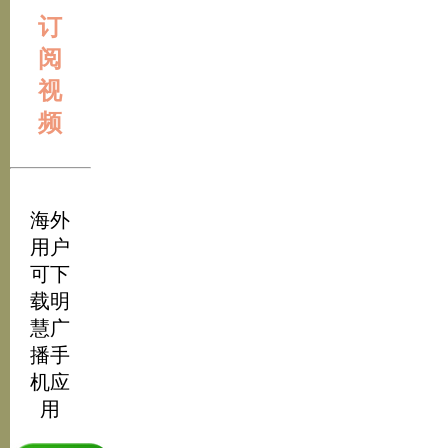
订
阅
视
频
海外
用户
可下
载明
慧广
播手
机应
用