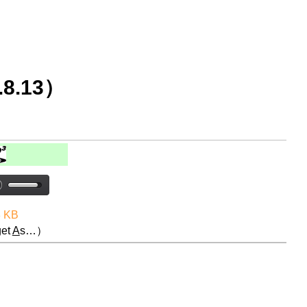
8.13）
8 KB
et
A
s…）