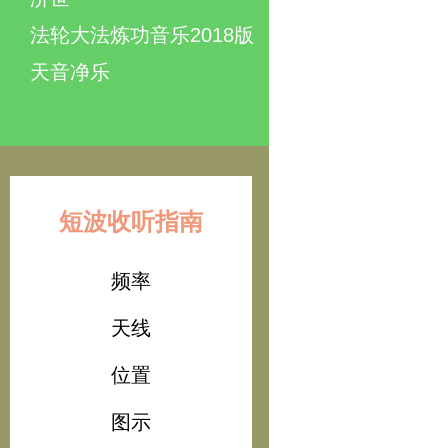
法轮大法炼功音乐2018版
天音净乐
短波收听指南
频率
天线
位置
图示