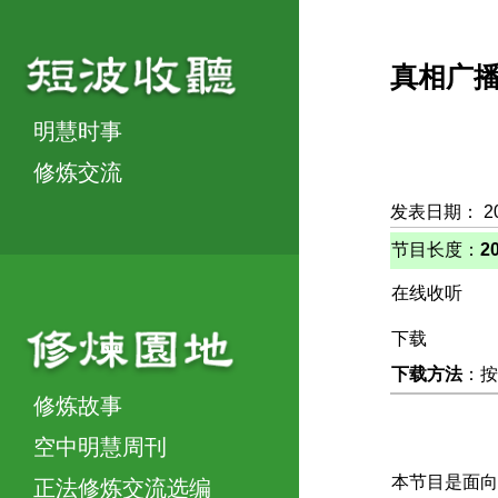
真相广
明慧时事
修炼交流
发表日期： 2
节目长度：
2
在线收听
下载
下载方法
：按
修炼故事
空中明慧周刊
本节目是面向
正法修炼交流选编