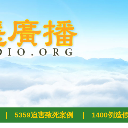
|
5359迫害致死案例
|
1400例造