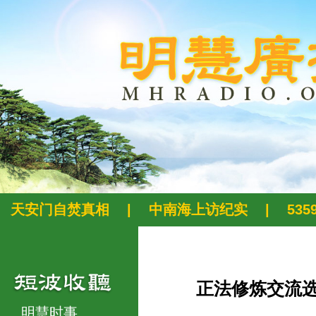
天安门自焚真相
|
中南海上访纪实
|
53
正法修炼交流
明慧时事