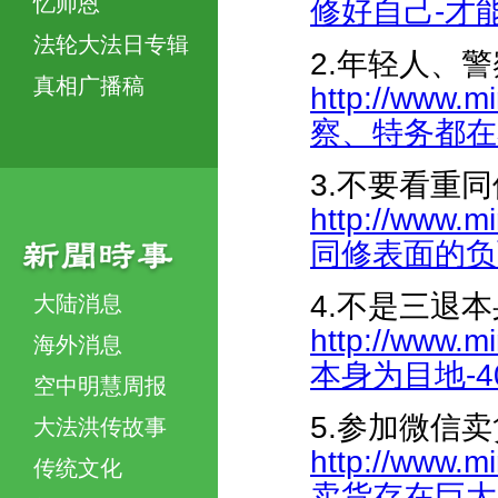
忆师恩
修好自己-才能救
法轮大法日专辑
2.年轻人、
真相广播稿
http://www.
察、特务都在看明
3.不要看重
http://www.m
同修表面的负面表
4.不是三退
大陆消息
http://www.m
海外消息
本身为目地-409
空中明慧周报
5.参加微信
大法洪传故事
http://www.m
传统文化
卖货存在巨大安全