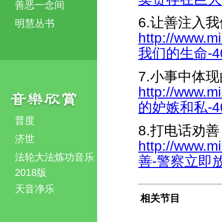
善恶一念间
6.让善注入
明慧丛书
http://www.m
我们的生命-409
7.小事中体
http://www.
的妒嫉和私-409
普度
8.打电话劝
济世
http://www.m
法轮大法炼功音乐
善-警察立即放人-
2018版
天音净乐
相关节目