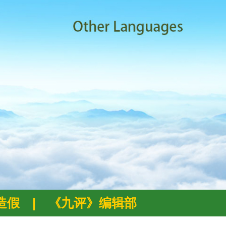
例造假
|
《九评》编辑部