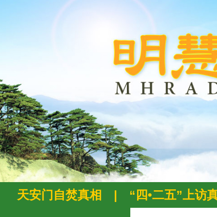
天安门自焚真相
|
“四•二五”上访