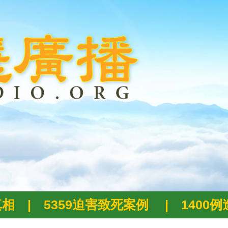
真相
|
5359迫害致死案例
|
1400