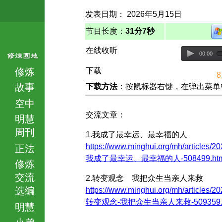
发表日期： 2026年5月15日
节目长度：
31分7秒
在线收听
00:00
修炼
下载
8
故事
下载方法
：按鼠标器右键，在弹出菜单中选择
空中
交流文章：
明慧
周刊
1.我成了最幸运、最幸福的人
https://www.minghui.org/mh/articles/20
正法
我成了最幸运、最幸福的人-508499.htm
修炼
交流
2.转变观念 我把众生当亲人来救
选编
https://www.minghui.org/mh/articles/20
转变观念-我把众生当亲人来救-509359.h
明慧
小弟