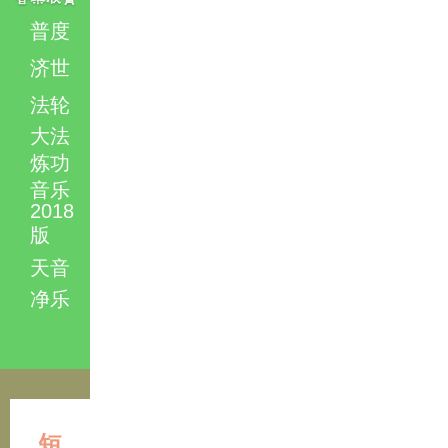
普度
济世
法轮
大法
炼功
音乐
2018
版
天音
净乐
短