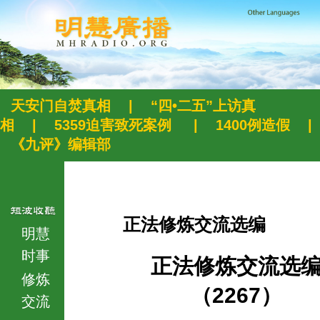
天安门自焚真相
|
“四•二五”上访真
相
|
5359迫害致死案例
|
1400例造假
|
《九评》编辑部
正法修炼交流选编
明慧
时事
正法修炼交流选
修炼
（2267）
交流