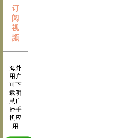
订
阅
视
频
海外
用户
可下
载明
慧广
播手
机应
用