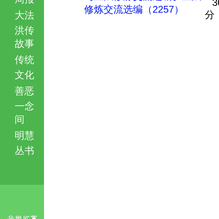
3
修炼交流选编（2257）
分
大法
洪传
故事
传统
文化
善恶
一念
间
明慧
丛书