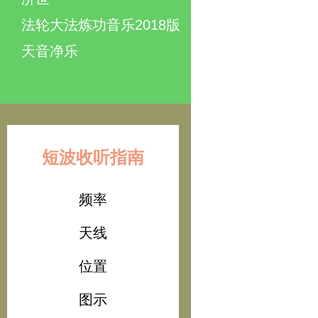
法轮大法炼功音乐2018版
天音净乐
短波收听指南
频率
天线
位置
图示