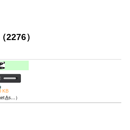
2276）
0 KB
et
A
s…）