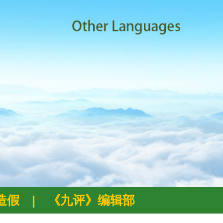
例造假
|
《九评》编辑部