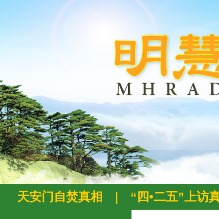
天安门自焚真相
|
“四•二五”上访