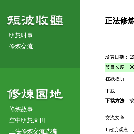
正法修
明慧时事
修炼交流
发表日期： 2
节目长度：
3
在线收听
下载
下载方法
：按
修炼故事
交流文章：
空中明慧周刊
1.改变观念
正法修炼交流选编