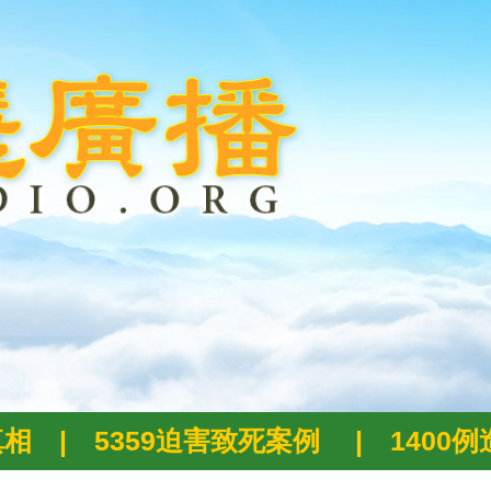
真相
|
5359迫害致死案例
|
1400