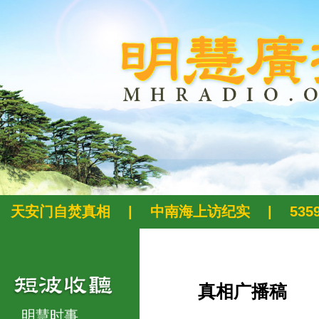
天安门自焚真相
|
中南海上访纪实
|
53
真相广播稿
明慧时事