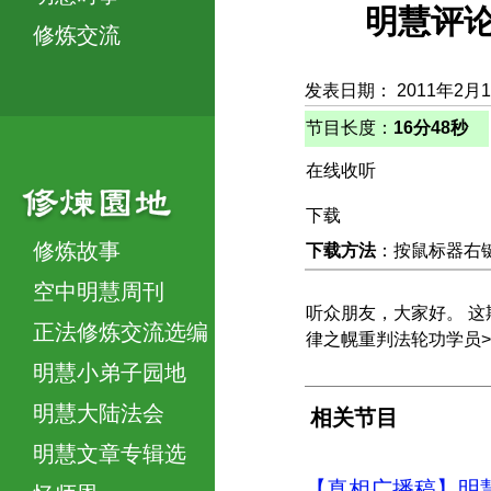
明慧评论
修炼交流
发表日期： 2011年2月
节目长度：
16分48秒
在线收听
下载
修炼故事
下载方法
：按鼠标器右键，
空中明慧周刊
听众朋友，大家好。 这期
正法修炼交流选编
律之幌重判法轮功学员>
明慧小弟子园地
明慧大陆法会
相关节目
明慧文章专辑选
【真相广播稿】明