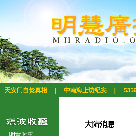
天安门自焚真相
|
中南海上访纪实
|
53
大陆消息
明慧时事