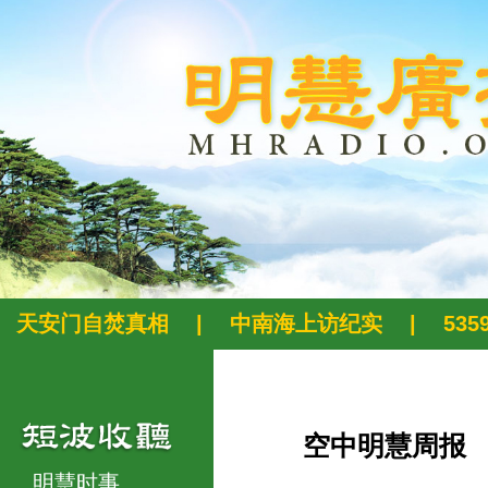
天安门自焚真相
|
中南海上访纪实
|
53
空中明慧周报
明慧时事