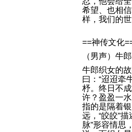
忍，他会给全
希望、也相信
样，我们的世
==神传文化=
（男声）牛郎
牛郎织女的故
曰：“迢迢牵
杼。终日不成
许？盈盈一水
指的是隔着银
远，“皎皎”
脉”形容情思