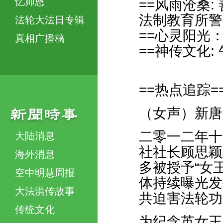
忆师恩
==风雨沧桑
法制教育所警
法轮大法日专辑
==心灵阳光
真相广播稿
==神传文化
==热点追踪=
（女声）新唐
二零一二年十
大陆消息
社社长顾思颖
海外消息
多被授予“女
空中明慧周报
体持续曝光发
大法洪传故事
共迫害法轮功
传统文化
为纪念英女王