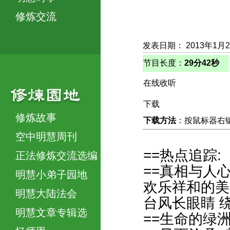
修炼交流
发表日期： 2013年1月
节目长度：
29分42秒
在线收听
下载
修炼故事
下载方法
：按鼠标器右键，
空中明慧周刊
==热点追踪:
正法修炼交流选编
==真相与人
明慧小弟子园地
欢乐祥和的美
明慧大陆法会
台风长眼睛 
明慧文章专辑选
==生命的绿洲