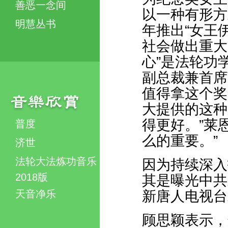
善恶一念间
以一种有形方
明慧丛书
年推出“女王
社会做出重大
心”是法轮功
副总裁兼首席
值得拿这个奖
大提供的这种
得更好。”莱
普度
么的重要。”
济世
法轮大法炼功音乐
因为持续深入
2018版
其是曝光中共
天音净乐
新唐人电视台
顾思颖表示，