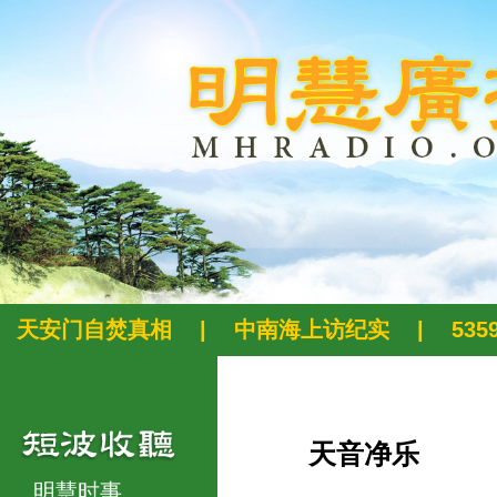
天安门自焚真相
|
中南海上访纪实
|
53
天音净乐
明慧时事