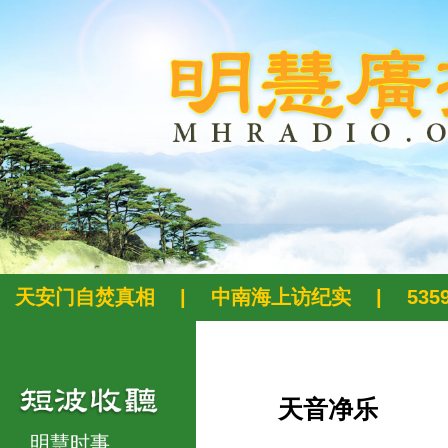
天安门自焚真相
|
中南海上访纪实
|
53
天音净乐
明慧时事