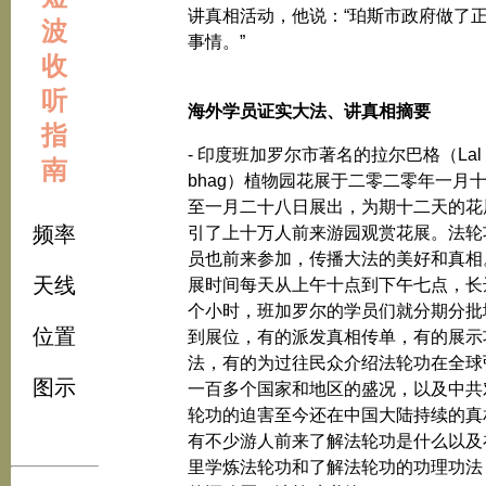
讲真相活动，他说：“珀斯市政府做了
波
事情。”
收
听
海外学员证实大法、讲真相摘要
指
- 印度班加罗尔市著名的拉尔巴格（Lal
南
bhag）植物园花展于二零二零年一月
至一月二十八日展出，为期十二天的花
频率
引了上十万人前来游园观赏花展。法轮
员也前来参加，传播大法的美好和真相
天线
展时间每天从上午十点到下午七点，长
个小时，班加罗尔的学员们就分期分批
位置
到展位，有的派发真相传单，有的展示
法，有的为过往民众介绍法轮功在全球
图示
一百多个国家和地区的盛况，以及中共
轮功的迫害至今还在中国大陆持续的真
有不少游人前来了解法轮功是什么以及
里学炼法轮功和了解法轮功的功理功法