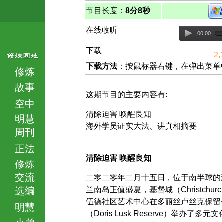
节目长度：
8分8秒
在线收听
00:00
下载
2,
下载方法
：按鼠标器右键，在弹出菜单中选择
修炼
故事
这期节目的主要内容有:
空中
清除迫害 唤醒良知
明慧
海外学员证实大法、讲真相摘要
周刊
正法
清除迫害 唤醒良知
修炼
交流
二零二零年二月十五日，位于南半球的
选编
兰南岛正值盛夏，基督城（Christchur
伍德社区艺术中心在多丽丝卢丝克保留
明慧
（Doris Lusk Reserve）举办了多元
小弟