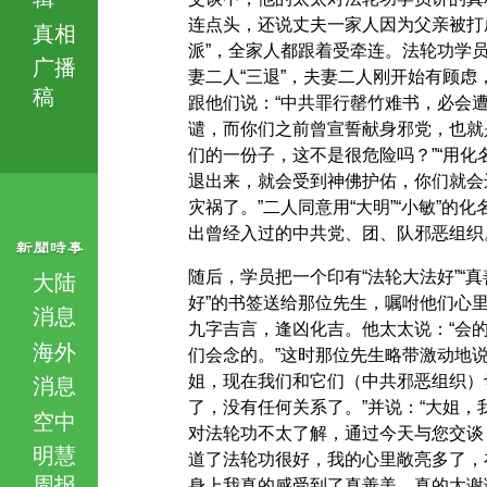
连点头，还说丈夫一家人因为父亲被打
真相
派”，全家人都跟着受牵连。法轮功学
广播
妻二人“三退”，夫妻二人刚开始有顾虑
稿
跟他们说：“中共罪行罄竹难书，必会
谴，而你们之前曾宣誓献身邪党，也就
们的一份子，这不是很危险吗？”“用化
退出来，就会受到神佛护佑，你们就会
灾祸了。”二人同意用“大明”“小敏”的化
出曾经入过的中共党、团、队邪恶组织
随后，学员把一个印有“法轮大法好”“真
大陆
好”的书签送给那位先生，嘱咐他们心
消息
九字吉言，逢凶化吉。他太太说：“会
海外
们会念的。”这时那位先生略带激动地说
姐，现在我们和它们（中共邪恶组织）
消息
了，没有任何关系了。”并说：“大姐，
空中
对法轮功不太了解，通过今天与您交谈
明慧
道了法轮功很好，我的心里敞亮多了，
周报
身上我真的感受到了真善美，真的太谢