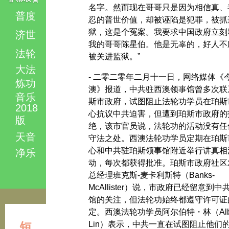
名字。然而现在哥哥只是因为相信真、
普度
忍的普世价值，却被诬陷是犯罪，被抓
狱，这是个冤案。我要求中国政府立刻
济世
我的哥哥陈星伯。他是无辜的，好人不
法轮
被关进监狱。”
大法
- 二零二零年二月十一日，网络媒体《
炼功
澳》报道，中共驻西澳领事馆曾多次联
音乐
斯市政府，试图阻止法轮功学员在珀斯
2018
心抗议中共迫害，但遭到珀斯市政府的
版
绝，该市官员说，法轮功的活动没有任
天音
守法之处。西澳法轮功学员定期在珀斯
心和中共驻珀斯领事馆附近举行讲真相
净乐
动，每次都获得批准。珀斯市政府社区
总经理班克斯-麦卡利斯特（Banks-
McAllister）说，市政府已经留意到中
馆的关注，但法轮功始终都遵守许可证
定。西澳法轮功学员阿尔伯特・林（Albe
Lin）表示，中共一直在试图阻止他们
短