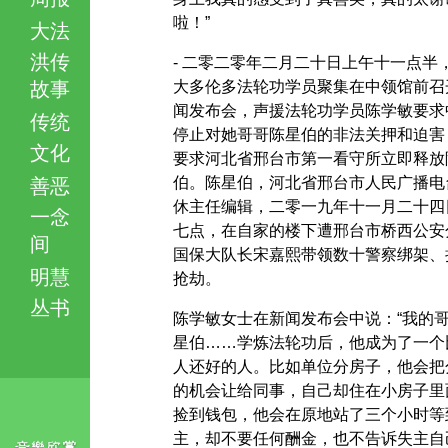
啦！”
大法
洪传
- 二零二零年二月二十日上午十一点半
故事
大多伦多法轮功学员聚集在中领馆前召
闻发布会，声援法轮功学员陈学敏要求
传统
停止对她哥哥陈星伯的非法关押和迫害
文化
要求河北省邢台市第一看守所立即释放
伯。陈星伯，河北省邢台市人民广播电
善恶
休主任编辑，二零一九年十一月二十四
一念
七点，在自家的楼下遭邢台市桥西公安
间
国保大队长宋嘉熙带领数十警察绑架、
明慧
抢劫。
丛书
陈学敏女士在新闻发布会中说：“我的
星伯……学炼法轮功后，他成为了一个
人还好的人。比如单位分房子，他会把
的机会让给同事，自己却住在小房子里
捡到钱包，他会在原地站了三个小时等
主，却不要任何酬金，也不告诉失主自