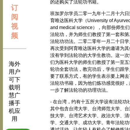
的还购买了法轮功书籍。
订
班加罗尔学员二零一九年十二月十六日
阅
育唯达医科大学（University of Ayurve
视
and medical science），向部份师生
频
法轮功，并为师生们教授了第一套和第
法轮功功法。二零二零年一月二十日学
再次受到阿育唯达医科大学的邀请为其
没有学到法轮功的大学生教功。这一次
们为医科大学的师生们教授了第一至五
海外
轮功全套功法，教完功后，学生们跟学
用户
要了联系方式，有的学生表示要上网去
可下
法轮功书籍，因为他们炼功感觉很好，
载明
一步了解法轮功的功理功法。
慧广
- 在台湾，约有十五所大学设有法轮功
播手
其中包含台湾大学、台湾师范大学、台
机应
技大学、台湾艺术大学、政治大学、清
用
学、交通大学、成功大学。青年法轮功
透过活动，让年轻人有机会了解修炼法