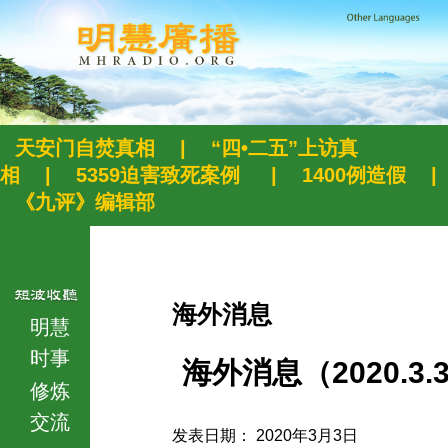
天安门自焚真相
|
“四•二五”上访真
相
|
5359迫害致死案例
|
1400例造假
|
《九评》编辑部
海外消息
明慧
时事
海外消息（2020.3.
修炼
交流
发表日期： 2020年3月3日