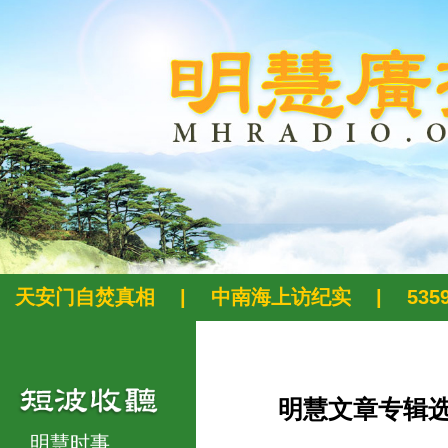
天安门自焚真相
|
中南海上访纪实
|
53
明慧文章专辑
明慧时事