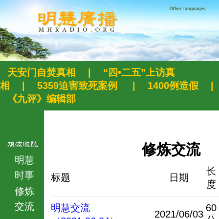
天安门自焚真相
|
“四•二五”上访真
相
|
5359迫害致死案例
|
1400例造假
|
《九评》编辑部
修炼交流
明慧
长
时事
标题
日期
度
修炼
交流
明慧交流
60
2021/06/03