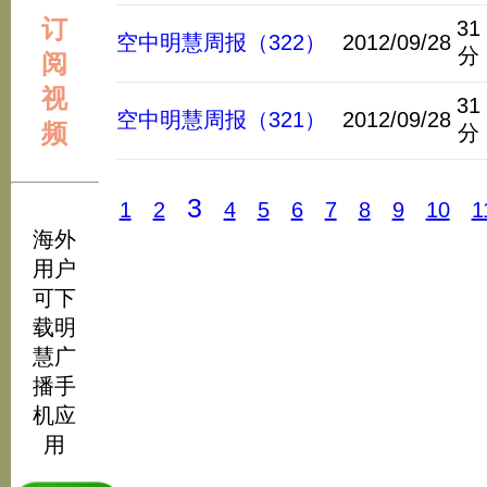
订
31
空中明慧周报（322）
2012/09/28
分
阅
视
31
空中明慧周报（321）
2012/09/28
频
分
3
1
2
4
5
6
7
8
9
10
1
海外
用户
可下
载明
慧广
播手
机应
用