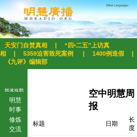
天安门自焚真相
|
“四•二五”上访真
相
|
5359迫害致死案例
|
1400例造假
|
《九评》编辑部
空中明慧周
明慧
报
时事
修炼
长
标题
日期
度
交流