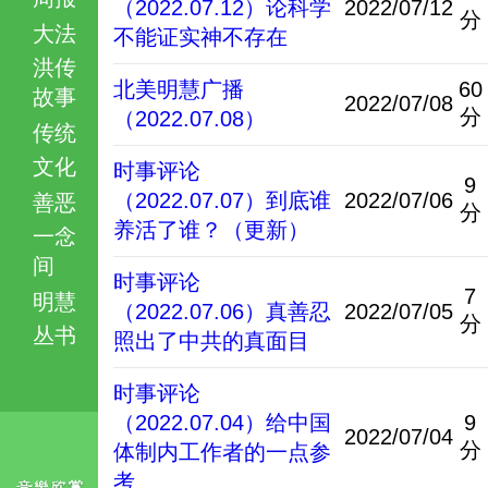
（2022.07.12）论科学
2022/07/12
分
大法
不能证实神不存在
洪传
北美明慧广播
60
故事
2022/07/08
分
（2022.07.08）
传统
文化
时事评论
9
（2022.07.07）到底谁
2022/07/06
善恶
分
养活了谁？（更新）
一念
间
时事评论
7
明慧
（2022.07.06）真善忍
2022/07/05
分
丛书
照出了中共的真面目
时事评论
（2022.07.04）给中国
9
2022/07/04
分
体制内工作者的一点参
考