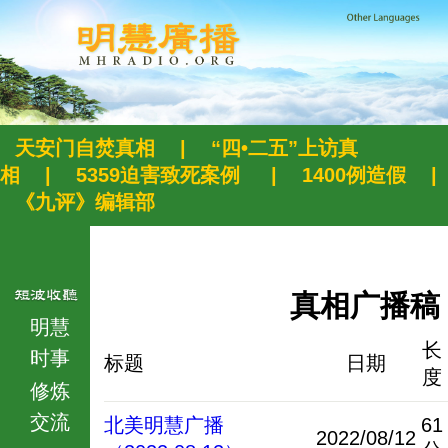
天安门自焚真相
|
“四•二五”上访真
相
|
5359迫害致死案例
|
1400例造假
|
《九评》编辑部
真相广播稿
明慧
长
时事
标题
日期
度
修炼
交流
北美明慧广播
61
2022/08/12