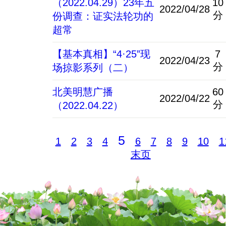
（2022.04.29）23年五
10
2022/04/28
分
份调查：证实法轮功的
超常
【基本真相】“4·25”现
7
2022/04/23
分
场掠影系列（二）
北美明慧广播
60
2022/04/22
分
（2022.04.22）
5
1
2
3
4
6
7
8
9
10
1
末页