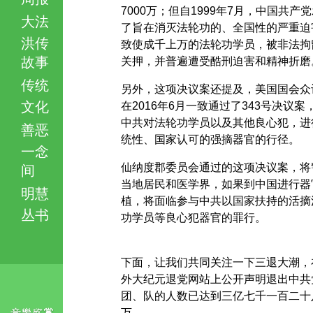
7000万；但自1999年7月，中国共产
大法
了旨在消灭法轮功的、全国性的严重迫
洪传
致使成千上万的法轮功学员，被非法拘
故事
关押，并普遍遭受酷刑迫害和精神折磨
传统
另外，这项决议案还提及，美国国会众
文化
在2016年6月一致通过了343号决议案
中共对法轮功学员以及其他良心犯，进
善恶
统性、国家认可的强摘器官的行径。
一念
仙纳度郡委员会通过的这项决议案，将
间
当地居民和医学界，如果到中国进行器
明慧
植，将面临参与中共以国家扶持的活摘
丛书
功学员等良心犯器官的罪行。
下面，让我们共同关注一下三退大潮，
外大纪元退党网站上公开声明退出中共
团、队的人数已达到三亿七千一百二十
万。