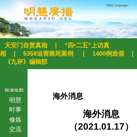
天安门自焚真相
|
“四•二五”上访真
相
|
5359迫害致死案例
|
1400例造假
|
《九评》编辑部
海外消息
明慧
时事
海外消息
修炼
（2021.01.17）
交流