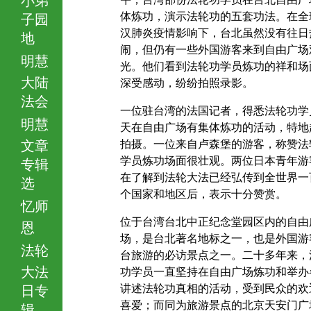
体炼功，演示法轮功的五套功法。在全
子园
汉肺炎疫情影响下，台北虽然没有往日
地
闹，但仍有一些外国游客来到自由广场
明慧
光。他们看到法轮功学员炼功的祥和场
大陆
深受感动，纷纷拍照录影。
法会
一位驻台湾的法国记者，得悉法轮功学
明慧
天在自由广场有集体炼功的活动，特地
文章
拍摄。一位来自卢森堡的游客，称赞法
学员炼功场面很壮观。两位日本青年游
专辑
在了解到法轮大法已经弘传到全世界一
选
个国家和地区后，表示十分赞赏。
忆师
位于台湾台北中正纪念堂园区内的自由
恩
场，是台北著名地标之一，也是外国游
法轮
台旅游的必访景点之一。二十多年来，
大法
功学员一直坚持在自由广场炼功和举办
讲述法轮功真相的活动，受到民众的欢
日专
喜爱；而同为旅游景点的北京天安门广
辑