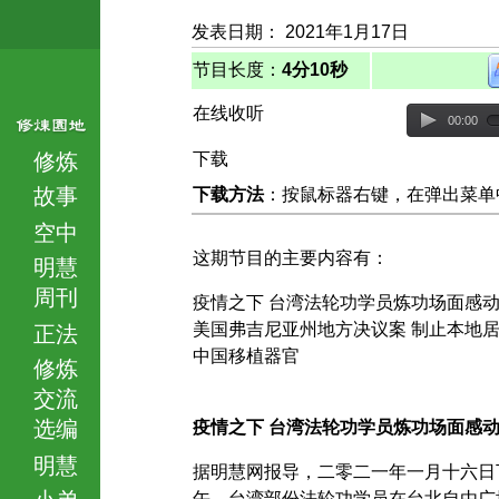
发表日期： 2021年1月17日
节目长度：
4分10秒
在线收听
00:00
修炼
下载
故事
下载方法
：按鼠标器右键，在弹出菜单中选择
空中
这期节目的主要内容有：
明慧
周刊
疫情之下 台湾法轮功学员炼功场面感
美国弗吉尼亚州地方决议案 制止本地
正法
中国移植器官
修炼
交流
选编
疫情之下 台湾法轮功学员炼功场面感
明慧
据明慧网报导，二零二一年一月十六日
小弟
午，台湾部份法轮功学员在台北自由广