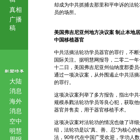
却成为中共抓捕去那里和平申诉的法轮
真相
员的场所。
广播
稿
美国弗吉尼亚州地方决议案 制止本地
中国移植器官
中共活摘法轮功学员器官的罪行，不断
国际关注。据明慧网报导，二零二一年
十二日，美国弗吉尼亚州仙纳度郡委员
通过一项决议案，从外围遏止中共活摘
大陆
的罪行。
消息
这项决议案列举了多方报告，指出中共
海外
规模杀戮法轮功学员等良心犯，获取他
器官并售卖，用于器官移植手术。
消息
空中
这项决议案对法轮功的情况也做了详细
绍，法轮功是以“真、善、忍”为核心的
明慧
法，90年代在中国广受欢迎，学功人数
周报