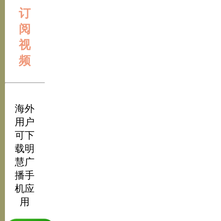
订
阅
视
频
海外
用户
可下
载明
慧广
播手
机应
用