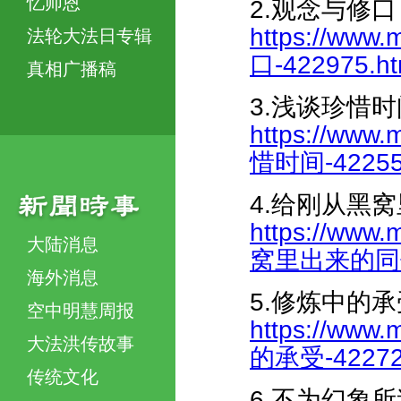
忆师恩
2.观念与修口
https://www.
法轮大法日专辑
口-422975.ht
真相广播稿
3.浅谈珍惜时
https://www.
惜时间-422556
4.给刚从黑
https://www.
大陆消息
窝里出来的同修提
海外消息
5.修炼中的承
空中明慧周报
https://www.
大法洪传故事
的承受-422722
传统文化
6.不为幻象所