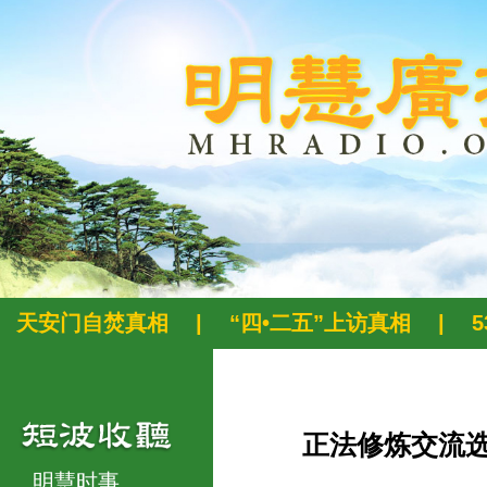
天安门自焚真相
|
“四•二五”上访真相
|
正法修炼交流
明慧时事