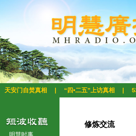
天安门自焚真相
|
“四•二五”上访真相
|
修炼交流
明慧时事