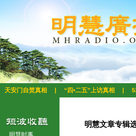
天安门自焚真相
|
“四•二五”上访真相
|
明慧文章专辑
明慧时事