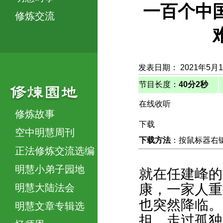
一百个中
修炼交流
发表日期： 2021年5月
节目长度：
40分2秒
在线收听
修炼故事
下载
空中明慧周刊
下载方法
：按鼠标器右键，
正法修炼交流选编
明慧小弟子园地
就在任建峰的
康，一家人重
明慧大陆法会
也突然降临。
明慧文章专辑选
担、走过孤独