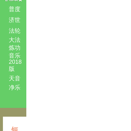
普度
济世
法轮
大法
炼功
音乐
2018
版
天音
净乐
短