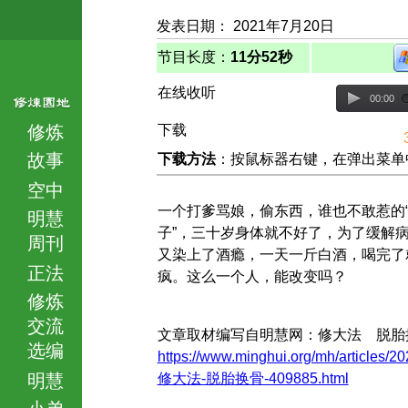
发表日期： 2021年7月20日
节目长度：
11分52秒
在线收听
00:00
修炼
下载
故事
下载方法
：按鼠标器右键，在弹出菜单中选择
空中
一个打爹骂娘，偷东西，谁也不敢惹的
明慧
子”，三十岁身体就不好了，为了缓解
周刊
又染上了酒瘾，一天一斤白酒，喝完了
正法
疯。这么一个人，能改变吗？
修炼
交流
文章取材编写自明慧网：修大法 脱胎
选编
https://www.minghui.org/mh/articles/20
明慧
修大法-脱胎换骨-409885.html
小弟