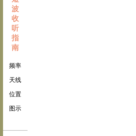
波
收
听
指
南
频率
天线
位置
图示