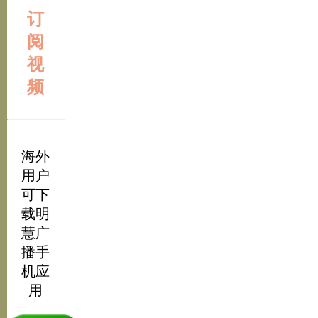
订
阅
视
频
海外
用户
可下
载明
慧广
播手
机应
用