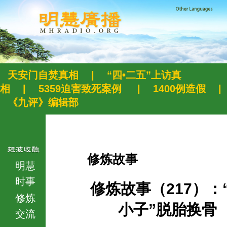
天安门自焚真相
|
“四•二五”上访真
相
|
5359迫害致死案例
|
1400例造假
|
《九评》编辑部
修炼故事
明慧
时事
修炼故事（217）：
修炼
小子”脱胎换骨
交流