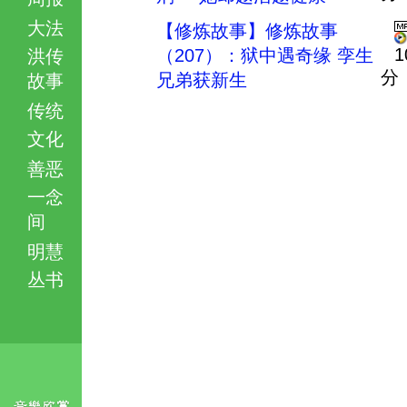
大法
【修炼故事】修炼故事
1
（207）：狱中遇奇缘 孪生
洪传
分
兄弟获新生
故事
传统
文化
善恶
一念
间
明慧
丛书