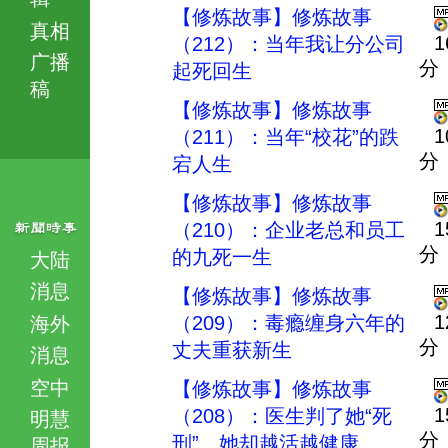
【修炼故事】修炼故事
真相
1
（212）：当年我让分公司
广播
分
起死回生
稿
【修炼故事】修炼故事
1
（211）：当年“校花”的跌
分
宕人生
【修炼故事】修炼故事
1
（210）：企业老总和员工
分
的九死一生
大陆
消息
【修炼故事】修炼故事
1
（209）：毒瘾缠身六年的
海外
分
丈夫重获新生
消息
空中
【修炼故事】修炼故事
1
（208）：医生判了她“死
明慧
分
刑” 她却越活越健康
周报