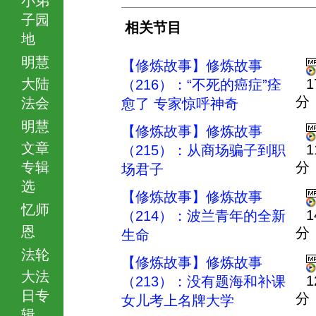
子园
相关节目
地
明慧
【修炼故事】修炼故事
大陆
1
（216）：“不死的癌症”痊
分
法会
愈了 专家惊呼神奇
明慧
【修炼故事】修炼故事
文章
1
（215）：从商场骗子到职
专辑
分
场君子
选
【修炼故事】修炼故事
忆师
1
（214）：波兰青年的全新
恩
分
生命
法轮
【修炼故事】修炼故事
大法
1
（213）：没有题海和补课
日专
分
女儿考上名牌大学
辑