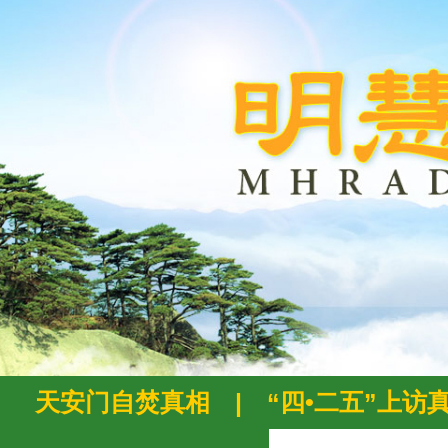
天安门自焚真相
|
“四•二五”上访