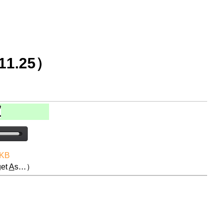
1.25）
 KB
et
A
s…）