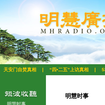
天安门自焚真相
|
“四•二五”上访真相
|
明慧时事
明慧时事