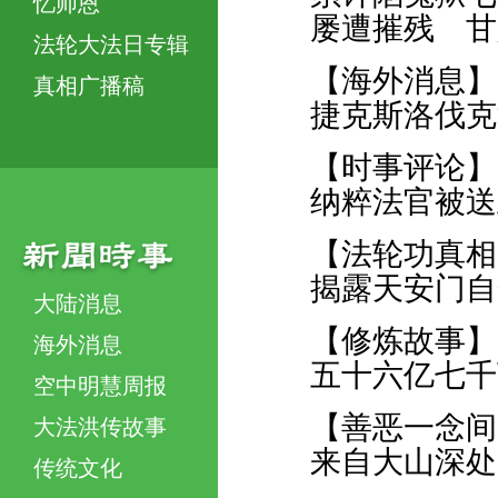
忆师恩
屡遭摧残 甘
法轮大法日专辑
【海外消息】
真相广播稿
捷克斯洛伐克
【时事评论】
纳粹法官被送
【法轮功真相
揭露天安门自
大陆消息
【修炼故事】
海外消息
五十六亿七千
空中明慧周报
【善恶一念间
大法洪传故事
来自大山深处
传统文化