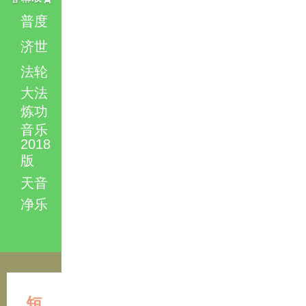
普度
济世
法轮
大法
炼功
音乐
2018
版
天音
净乐
短