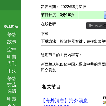
发表日期： 2022年8月31日
节目长度：
3分10秒
在线收听
00:00
修炼
下载
故事
下载方法
：按鼠标器右键，在弹出菜单中选择
空中
这期节目的主要内容有：
明慧
周刊
新西兰庆祝四亿中国人退出中共的党
民众赞赏
正法
修炼
交流
相关节目
选编
明慧
【海外消息】海外消息
小弟