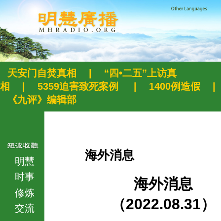
天安门自焚真相
|
“四•二五”上访真
相
|
5359迫害致死案例
|
1400例造假
|
《九评》编辑部
海外消息
明慧
时事
海外消息
修炼
（2022.08.31）
交流