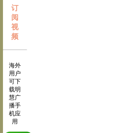
订
阅
视
频
海外
用户
可下
载明
慧广
播手
机应
用