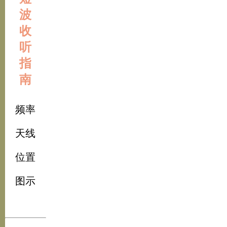
波
收
听
指
南
频率
天线
位置
图示