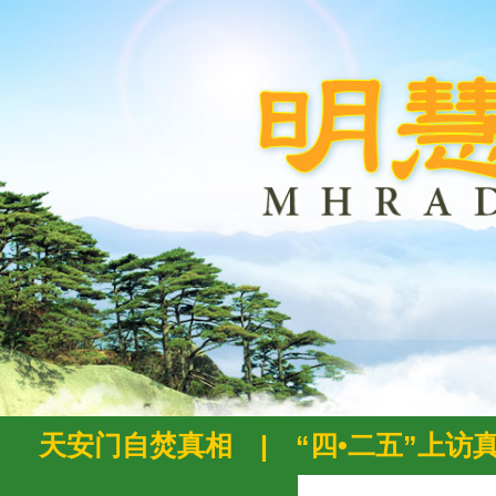
天安门自焚真相
|
“四•二五”上访