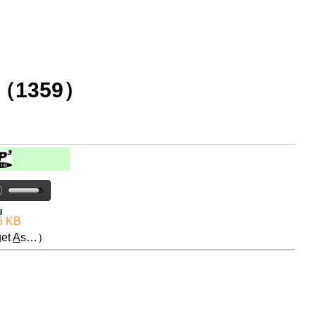
1359）
6 KB
et
A
s…）