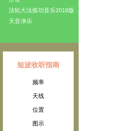
法轮大法炼功音乐2018版
天音净乐
短波收听指南
频率
天线
位置
图示