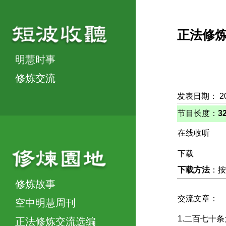
正法修
明慧时事
修炼交流
发表日期： 2
节目长度：
3
在线收听
下载
下载方法
：按
修炼故事
交流文章：
空中明慧周刊
1.二百七十
正法修炼交流选编