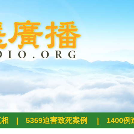
真相
|
5359迫害致死案例
|
1400