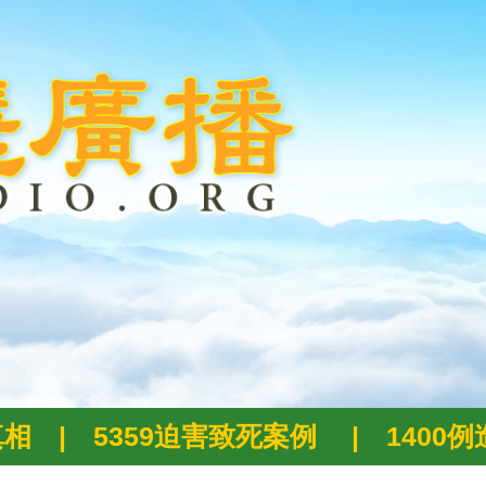
真相
|
5359迫害致死案例
|
1400