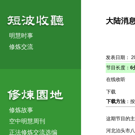
大陆消
明慧时事
修炼交流
发表日期： 2
节目长度：
6
在线收听
下载
下载方法
：按
修炼故事
这期节目的主
空中明慧周刊
河北泊头市八
正法修炼交流选编