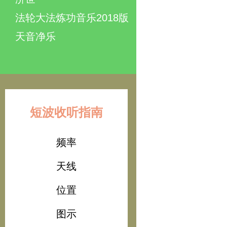
法轮大法炼功音乐2018版
天音净乐
短波收听指南
频率
天线
位置
图示