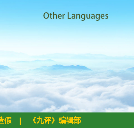
例造假
|
《九评》编辑部