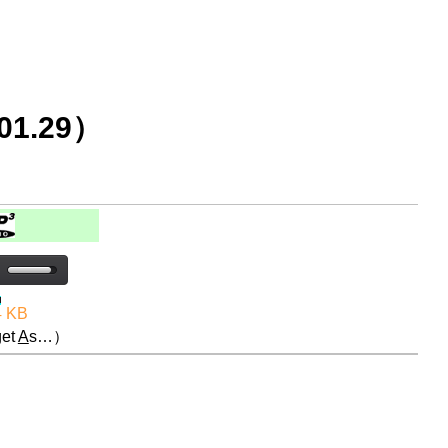
1.29）
4 KB
et
A
s…）