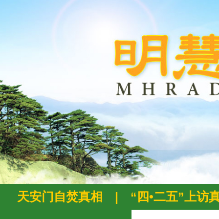
天安门自焚真相
|
“四•二五”上访