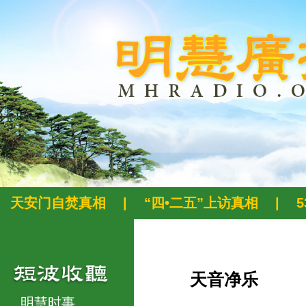
天安门自焚真相
|
“四•二五”上访真相
|
天音净乐
明慧时事