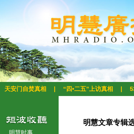
天安门自焚真相
|
“四•二五”上访真相
|
明慧文章专辑
明慧时事