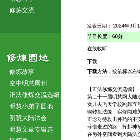
修炼交流
发表日期： 2024年9月
节目长度：
60分
在线收听
下载
修炼故事
下载方法
：按鼠标器右键，
空中明慧周刊
【正法修炼交流选编】
正法修炼交流选编
第二十一届明慧网大陆
女儿去飞天学校跳舞五
明慧小弟子园地
辗转接法缘 实修闯难
明慧大陆法会
正念对待攻击神韵的不
珍惜走过的路 挥起神
明慧文章专辑选
在另外空间看到大陆法