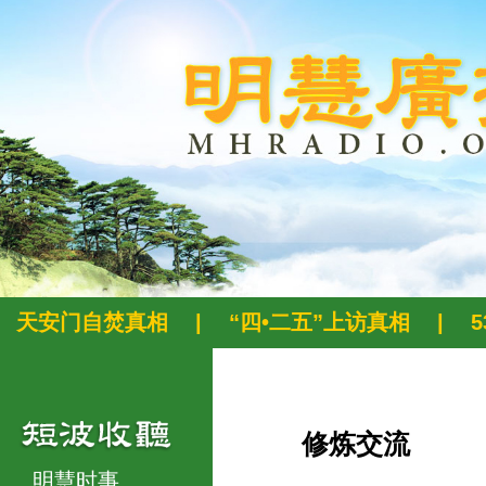
天安门自焚真相
|
“四•二五”上访真相
|
修炼交流
明慧时事