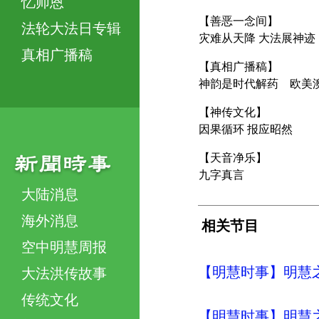
忆师恩
【善恶一念间】
法轮大法日专辑
灾难从天降 大法展神迹
真相广播稿
【真相广播稿】
神韵是时代解药 欧美
【神传文化】
因果循环 报应昭然
【天音净乐】
九字真言
大陆消息
海外消息
相关节目
空中明慧周报
【明慧时事】明慧之声（
大法洪传故事
传统文化
【明慧时事】明慧之声（