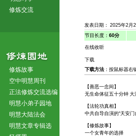
修炼交流
发表日期： 2025年2月
节目长度：
60分
在线收听
下载
修炼故事
下载方法
：按鼠标器右键，
空中明慧周刊
【善恶一念间】
正法修炼交流选编
无生命体征五十分钟 大
明慧小弟子园地
【法轮功真相】
中共自导自演的“天安门
明慧大陆法会
明慧文章专辑选
【修炼故事】
一个女青年的选择