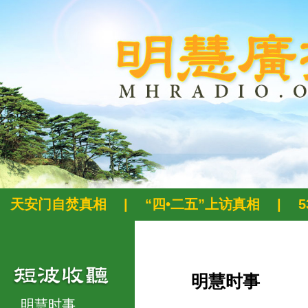
天安门自焚真相
|
“四•二五”上访真相
|
明慧时事
明慧时事