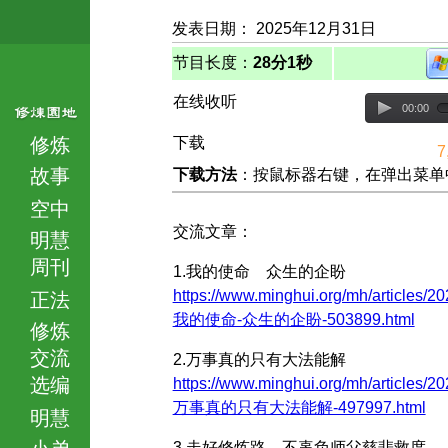
发表日期： 2025年12月31日
节目长度：
28分1秒
在线收听
00:00
修炼
下载
7
故事
下载方法
：按鼠标器右键，在弹出菜单中选择
空中
交流文章：
明慧
周刊
1.我的使命 众生的企盼
https://www.minghui.org/mh/articles/20
正法
我的使命-众生的企盼-503899.html
修炼
交流
2.万事真的只有大法能解
选编
https://www.minghui.org/mh/articles/20
万事真的只有大法能解-497997.html
明慧
小弟
3.走好修炼路 不辜负师父慈悲救度