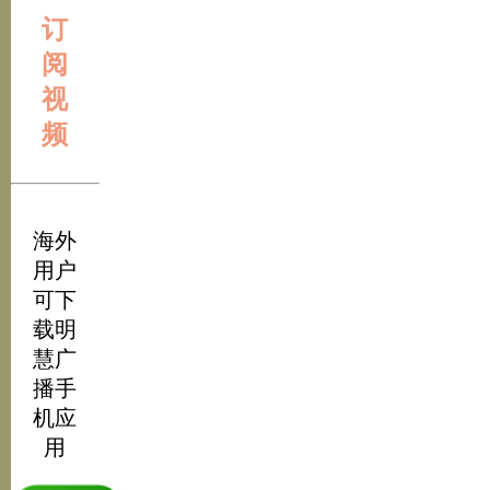
订
阅
视
频
海外
用户
可下
载明
慧广
播手
机应
用