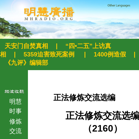
天安门自焚真相
|
“四•二五”上访真
相
|
5359迫害致死案例
|
1400例造假
|
《九评》编辑部
正法修炼交流选编
明慧
时事
正法修炼交流选
修炼
（2160）
交流