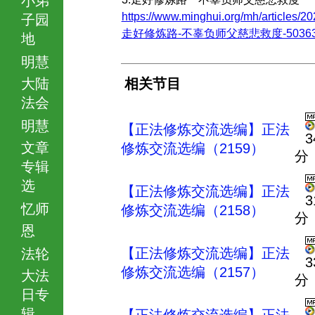
https://www.minghui.org/mh/articles/20
子园
走好修炼路-不辜负师父慈悲救度-503631.
地
明慧
大陆
相关节目
法会
明慧
【正法修炼交流选编】正法
3
文章
修炼交流选编（2159）
分
专辑
选
【正法修炼交流选编】正法
3
忆师
修炼交流选编（2158）
分
恩
【正法修炼交流选编】正法
法轮
3
修炼交流选编（2157）
大法
分
日专
辑