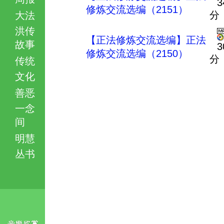
3
修炼交流选编（2151）
分
大法
洪传
【正法修炼交流选编】正法
故事
3
修炼交流选编（2150）
分
传统
文化
善恶
一念
间
明慧
丛书