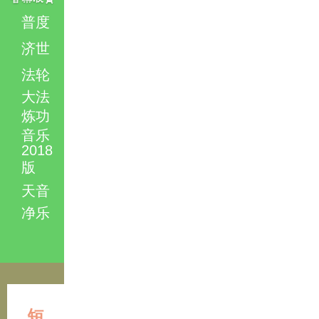
普度
济世
法轮
大法
炼功
音乐
2018
版
天音
净乐
短