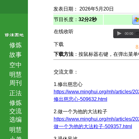
发表日期： 2026年5月20日
节目长度：
32分2秒
在线收听
00:00
修炼
下载
8
故事
下载方法
：按鼠标器右键，在弹出菜单中选择
空中
交流文章：
明慧
周刊
1.修出慈悲心
https://www.minghui.org/mh/articles/20
正法
修出慈悲心-509632.html
修炼
交流
2.做一个为他的大法粒子
选编
https://www.minghui.org/mh/articles/20
做一个为他的大法粒子-509357.html
明慧
小弟
3.退休风波