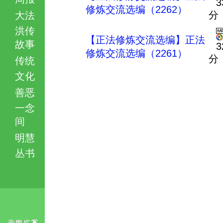
3
修炼交流选编（2262）
分
大法
洪传
【正法修炼交流选编】正法
故事
3
修炼交流选编（2261）
分
传统
文化
善恶
一念
间
明慧
丛书