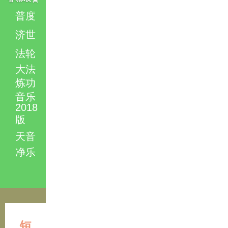
普度
济世
法轮
大法
炼功
音乐
2018
版
天音
净乐
短