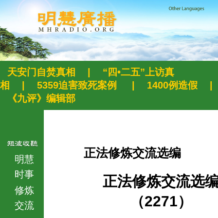
天安门自焚真相
|
“四•二五”上访真
相
|
5359迫害致死案例
|
1400例造假
|
《九评》编辑部
正法修炼交流选编
明慧
时事
正法修炼交流选
修炼
（2271）
交流