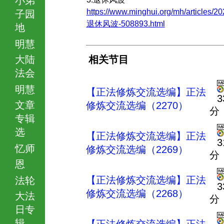
https://www.minghui.org/mh/articles/20
子园
退休风波-508893.html
地
明慧
大陆
相关节目
法会
明慧
【正法修炼交流选编】正法
3
文章
修炼交流选编（2270）
分
专辑
选
【正法修炼交流选编】正法
3
忆师
修炼交流选编（2269）
分
恩
【正法修炼交流选编】正法
法轮
3
修炼交流选编（2268）
大法
分
日专
辑