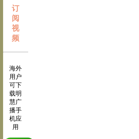
订
阅
视
频
海外
用户
可下
载明
慧广
播手
机应
用